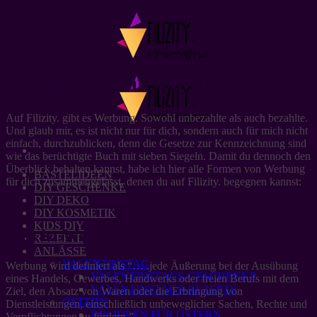
Zum
Inhalt
springen
Anzeigen-Transparenz
Auf Filizity. gibt es Werbung. Sowohl unbezahlte als auch bezahlte.
Und glaub mir, es ist nicht nur für dich, sondern auch für mich nicht
einfach, durchzublicken, denn die Gesetze zur Kennzeichnung sind
wie das berüchtigte Buch mit sieben Siegeln. Damit du dennoch den
Überblick behalten kannst, habe ich hier alle Formen von Werbung
BASTELIDEEN
für dich zusammengefasst, denen du auf Filizity. begegnen kannst:
DIY GESCHENKE
DIY DEKO
DIY KOSMETIK
KIDS DIY
Was ist Werbung
REZEPTE
ANLÄSSE
VALENTINSTAG
Werbung wird definiert als “… .jede Äußerung bei der Ausübung
VALENTINSTAGS-GESCHENKE
eines Handels, Gewerbes, Handwerks oder freien Berufs mit dem
VALENTINSTAGS-REZEPTE
Ziel, den Absatz von Waren oder die Erbringung von
OSTERN
Dienstleistungen, einschließlich unbeweglicher Sachen, Rechte und
DIY IDEEN FÜR OSTERN
Verpflichtungen zu fördern.”