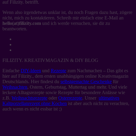
auf Filizity. betrifft.
Wenn also irgendetwas unklar ist, du noch Fragen dazu hast, zögere
nicht, mich zu kontaktieren. Schreib mir einfach eine E-Mail an
hello(at)filizity.com
und ich werde versuchen, sie dir zu
beantworten.
FILIZITY. KREATIVMAGAZIN & DIY BLOG
Einfache
DIY-Ideen
und
Rezepte
zum Nachmachen – Das gibt es
hier auf Filizity., dem ersten unabhängigen online Kreativmagazin
Deutschlands. Hier findest du
selbstgemachte Geschenke
für
Weihnachten
, Ostern, Geburtstag, Muttertag und mehr. Und viele
leckere Alltagsrezepte sowie Rezepte für besondere Anlässe wie
z.B.
Weihnachtsrezepte
oder
Osterrezepte
. Unser
ultimatives
Kaltporzellanrezept ohne Kochen
ist aber auch nicht zu verachten,
auch wenn es nicht essbar ist ;)