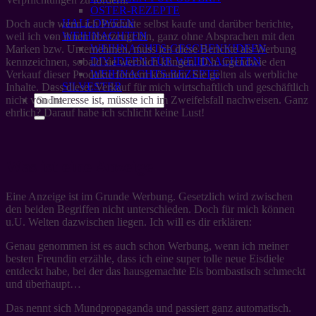
OSTER-REZEPTE
HALLOWEEN
Doch auch wenn ich Produkte selbst kaufe und darüber berichte,
WEIHNACHTEN
weil ich von ihnen überzeugt bin, ganz ohne Absprachen mit den
WEIHNACHTS-GESCHENKIDEEN
Marken bzw. Unternehmen, muss ich diese Berichte als Werbung
DIY IDEEN FÜR WEIHNACHTEN
kennzeichnen, sobald sie werblich klingen. D.h. irgendwie den
WEIHNACHTS-REZEPTE
Verkauf dieser Produkte fördern könnten. Sie gelten als werbliche
SILVESTER
Inhalte. Dass dieser Verkauf für mich wirtschaftlich und geschäftlich
nicht von Interesse ist, müsste ich im Zweifelsfall nachweisen. Ganz
ehrlich? Darauf habe ich schlicht keine Lust!
Was ist eine Anzeige
Eine Anzeige ist im Grunde Werbung. Gesetzlich wird zwischen
den beiden Begriffen nicht unterschieden. Doch für mich können
u.U. Welten dazwischen liegen. Ich will es dir erklären:
Genau genommen ist es auch schon Werbung, wenn ich meiner
besten Freundin erzähle, dass ich eine super tolle neue Eisdiele
entdeckt habe, bei der das hausgemachte Eis bombastisch schmeckt
und überhaupt…
Das nennt sich Mundpropaganda und passiert ganz automatisch.