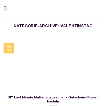
Zum
Inhalt
springen
KATEGORIE-ARCHIVE:
VALENTINSTAG
03
Mai
DIY Last Minute Muttertagsgeschenk Gutschein-Blumen
basteln