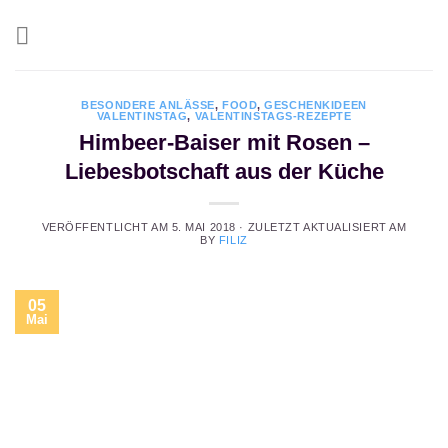
Zum
Inhalt
springen
BESONDERE ANLÄSSE
,
FOOD
,
GESCHENKIDEEN
VALENTINSTAG
,
VALENTINSTAGS-REZEPTE
Himbeer-Baiser mit Rosen –
Liebesbotschaft aus der Küche
VERÖFFENTLICHT AM
5. MAI 2018
· ZULETZT AKTUALISIERT AM
BY
FILIZ
05
Mai