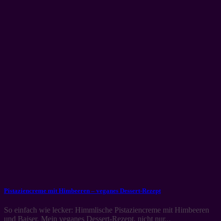
Pistaziencreme mit Himbeeren – veganes Dessert-Rezept
So einfach wie lecker: Himmlische Pistaziencreme mit Himbeeren
und Baiser. Mein veganes Dessert-Rezept, nicht nur...