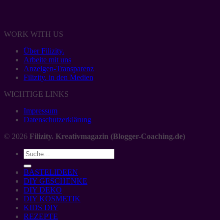
WORK WITH US
Über Filizity.
Arbeite mit uns
Anzeigen-Transparenz
Filizity. in den Medien
WICHTIGE LINKS
Impressum
Datenschutzerklärung
© 2026
Filizity. Kreativmagazin (Blogger-Coaching.de)
BASTELIDEEN
DIY GESCHENKE
DIY DEKO
DIY KOSMETIK
KIDS DIY
REZEPTE