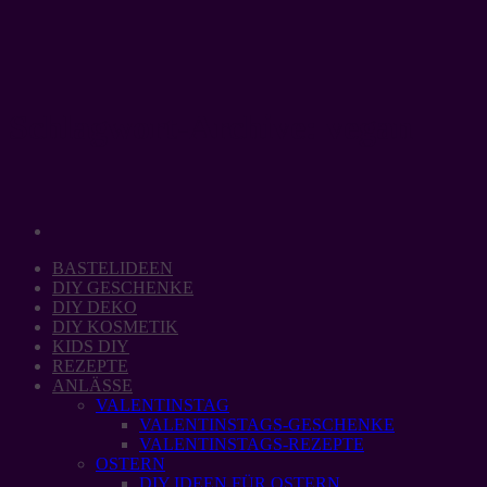
Zum
Inhalt
springen
Schlagwort-Archive:
vegan
BASTELIDEEN
DIY GESCHENKE
DIY DEKO
DIY KOSMETIK
KIDS DIY
REZEPTE
ANLÄSSE
VALENTINSTAG
VALENTINSTAGS-GESCHENKE
VALENTINSTAGS-REZEPTE
OSTERN
DIY IDEEN FÜR OSTERN