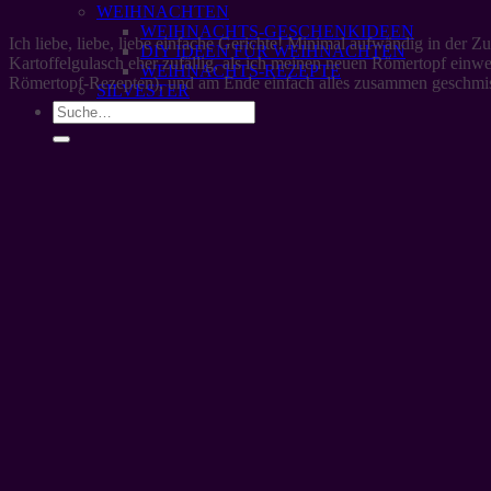
WEIHNACHTEN
WEIHNACHTS-GESCHENKIDEEN
Ich liebe, liebe, liebe einfache Gerichte! Minimal aufwändig in der 
DIY IDEEN FÜR WEIHNACHTEN
Kartoffelgulasch eher zufällig, als ich meinen neuen Römertopf einwe
WEIHNACHTS-REZEPTE
Römertopf-Rezepten), und am Ende einfach alles zusammen geschmisse
SILVESTER