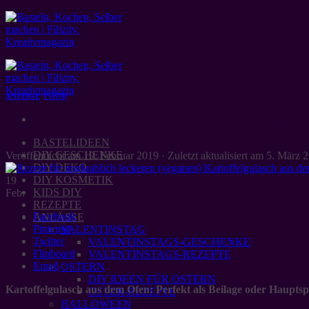
Zum
Inhalt
springen
ANZEIGE
,
FOOD
Kartoffelgulasch aus dem Römertopf (veg
BASTELIDEEN
DIY GESCHENKE
Veröffentlicht am
19. Februar 2019
· Zuletzt aktualisiert am
5. März 
DIY DEKO
DIY KOSMETIK
19
KIDS DIY
Feb.
REZEPTE
Facebook
ANLÄSSE
Pinterest
VALENTINSTAG
Twitter
VALENTINSTAGS-GESCHENKE
Flipboard
VALENTINSTAGS-REZEPTE
Email
OSTERN
DIY IDEEN FÜR OSTERN
Kartoffelgulasch aus dem Ofen: Perfekt als Beilage oder Haupt
OSTER-REZEPTE
HALLOWEEN