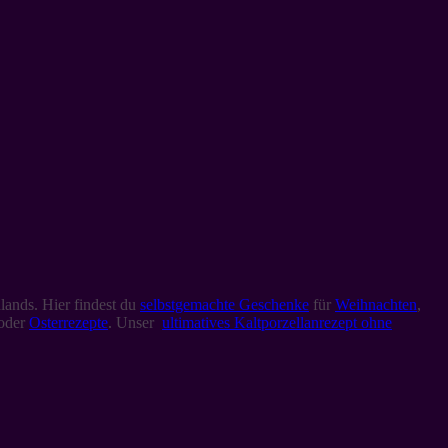
lands. Hier findest du
selbstgemachte Geschenke
für
Weihnachten
,
oder
Osterrezepte
. Unser
ultimatives Kaltporzellanrezept ohne