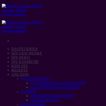
Zum
Inhalt
springen
Schlagwort-Archive:
Party-Dek
BASTELIDEEN
DIY GESCHENKE
DIY DEKO
DIY KOSMETIK
KIDS DIY
REZEPTE
ANLÄSSE
VALENTINSTAG
VALENTINSTAGS-GESCHENKE
VALENTINSTAGS-REZEPTE
OSTERN
DIY IDEEN FÜR OSTERN
OSTER-REZEPTE
HALLOWEEN