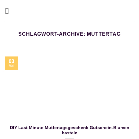
Zum
Inhalt
springen
SCHLAGWORT-ARCHIVE:
MUTTERTAG
03
Mai
DIY Last Minute Muttertagsgeschenk Gutschein-Blumen
basteln