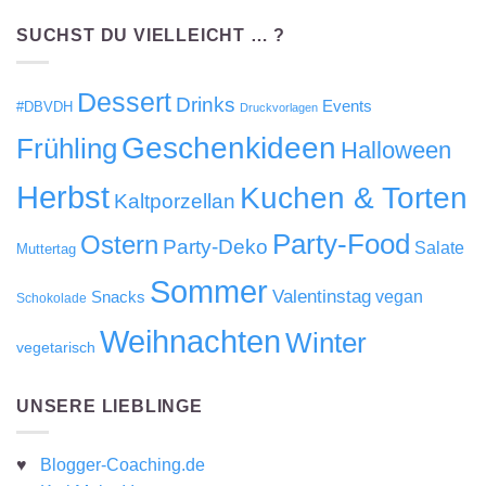
SUCHST DU VIELLEICHT … ?
Dessert
Drinks
Events
#DBVDH
Druckvorlagen
Geschenkideen
Frühling
Halloween
Herbst
Kuchen & Torten
Kaltporzellan
Party-Food
Ostern
Party-Deko
Salate
Muttertag
Sommer
Valentinstag
Snacks
vegan
Schokolade
Weihnachten
Winter
vegetarisch
UNSERE LIEBLINGE
♥
Blogger-Coaching.de