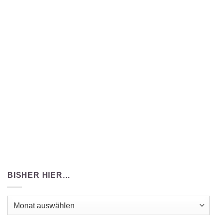
BISHER HIER…
Bisher
hier…