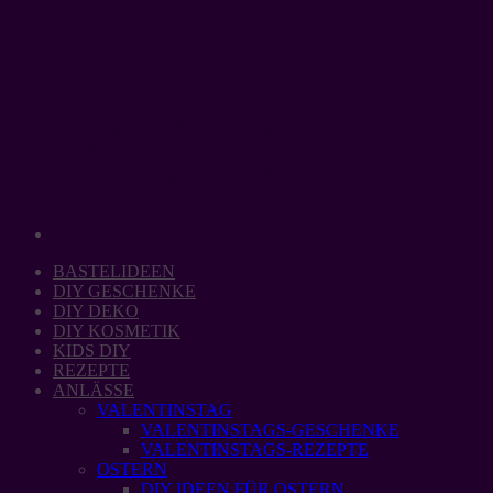
Zum
Inhalt
springen
Kategorie-Archive:
Weihnachts-Rezepte
BASTELIDEEN
DIY GESCHENKE
DIY DEKO
DIY KOSMETIK
KIDS DIY
REZEPTE
ANLÄSSE
VALENTINSTAG
VALENTINSTAGS-GESCHENKE
VALENTINSTAGS-REZEPTE
OSTERN
DIY IDEEN FÜR OSTERN