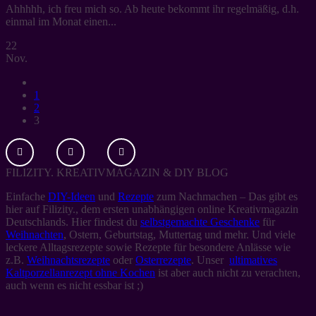
Ahhhhh, ich freu mich so. Ab heute bekommt ihr regelmäßig, d.h.
einmal im Monat einen...
22
Nov.
1
2
3
FILIZITY. KREATIVMAGAZIN & DIY BLOG
Einfache
DIY-Ideen
und
Rezepte
zum Nachmachen – Das gibt es
hier auf Filizity., dem ersten unabhängigen online Kreativmagazin
Deutschlands. Hier findest du
selbstgemachte Geschenke
für
Weihnachten
, Ostern, Geburtstag, Muttertag und mehr. Und viele
leckere Alltagsrezepte sowie Rezepte für besondere Anlässe wie
z.B.
Weihnachtsrezepte
oder
Osterrezepte
. Unser
ultimatives
Kaltporzellanrezept ohne Kochen
ist aber auch nicht zu verachten,
auch wenn es nicht essbar ist ;)