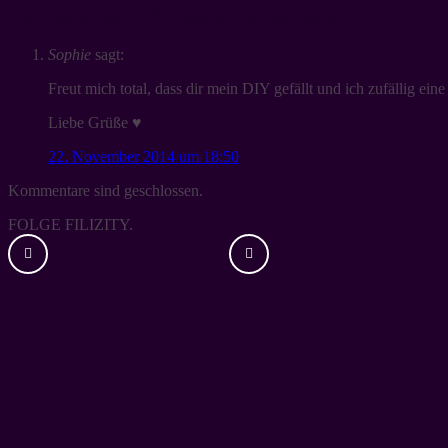
Eine Meinung zu “
Rezept: Kokoskugeln
”
Sophie
sagt:
Freut mich total, dass dir mein DIY gefällt und ich zufällig ein
Liebe Grüße ♥
22. November 2014 um 18:50
Kommentare sind geschlossen.
FOLGE FILIZITY.