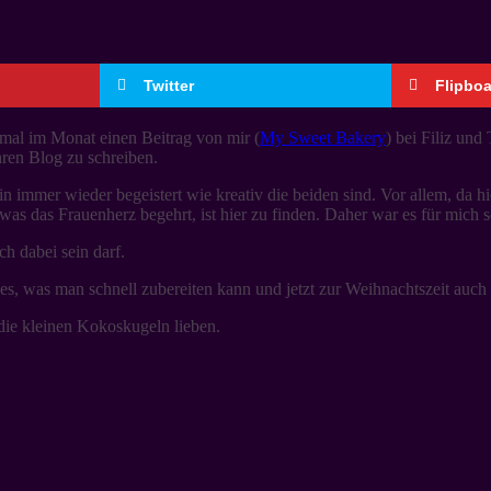
Twitter
Flipbo
nmal im Monat einen Beitrag von mir (
My Sweet Bakery
) bei Filiz und
hren Blog zu schreiben.
bin immer wieder begeistert wie kreativ die beiden sind. Vor allem, da 
 was das Frauenherz begehrt, ist hier zu finden. Daher war es für mich so
h dabei sein darf.
nes, was man schnell zubereiten kann und jetzt zur Weihnachtszeit auch 
die kleinen Kokoskugeln lieben.