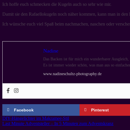
Ich hoffe euch schmecken die Kugeln auch so sehr wie mir.
Damit sie den Rafaellokugeln noch näher kommen, kann man in den K
Ich wünsche euch viel Spaß beim nachmachen, naschen oder versche
Nadine
Das Backen ist für mich ein wunderbarer Ausgleich,
Es ist immer wieder schön, was man aus so einfache
www.nadineschultz-photography.de
Facebook
Pinterest
DIY-Hängelichter im Makramee-Stil
Last Minute Adventsteller – In 5 Minuten zum Adventskranz