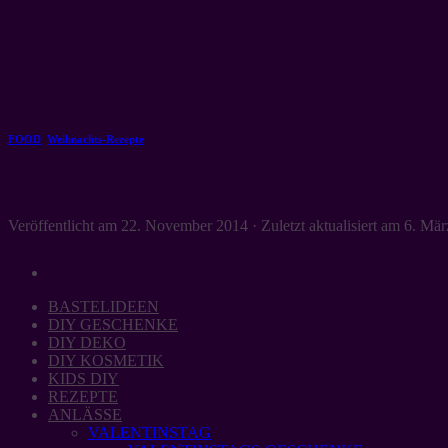
Zum
Inhalt
springen
FOOD
,
Weihnachts-Rezepte
Rezept: Kokoskugeln
Veröffentlicht am
22. November 2014
· Zuletzt aktualisiert am
6. Mär
BASTELIDEEN
DIY GESCHENKE
DIY DEKO
DIY KOSMETIK
KIDS DIY
REZEPTE
ANLÄSSE
VALENTINSTAG