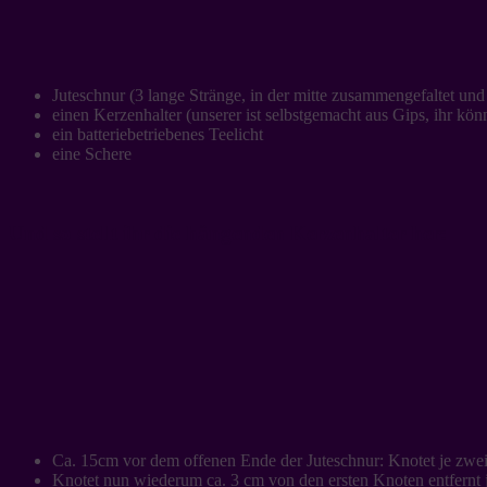
Juteschnur (3 lange Stränge, in der mitte zusammengefaltet un
einen Kerzenhalter (unserer ist selbstgemacht aus Gips, ihr kö
ein batteriebetriebenes Teelicht
eine Schere
Und so stellt ihr die hängenden Kerzenhalter her:
Ca. 15cm vor dem offenen Ende der Juteschnur: Knotet je zwe
Knotet nun wiederum ca. 3 cm von den ersten Knoten entfernt 