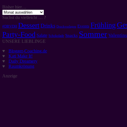
Bisher hier…
Bisher
hier…
Suchst du vielleicht … ?
Ge
Frühling
Dessert
Drinks
Events
#DBVDH
Druckvorlagen
Sommer
Party-Food
Valentins
Salate
Snacks
Schokolade
UNSERE LIEBLINGE
♥
Blogger-Coaching.de
♥
Kati Make It!
♥
Daily Dreamery
♥
Raumkrönung
Anzeige