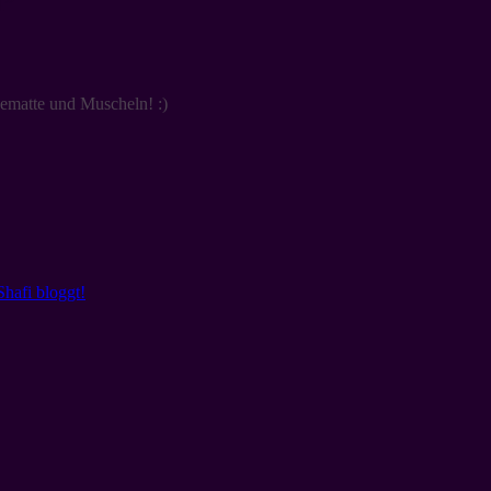
l
”
ematte und Muscheln! :)
hafi bloggt!