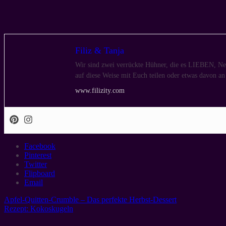
Filiz & Tanja
Wir sind zwei verrückte Hühner, die es LIEBEN, Neu
auf diese Weise mit Euch teilen oder etwas davon a
www.filizity.com
Facebook
Pinterest
Twitter
Flipboard
Email
Apfel-Quitten-Crumble – Das perfekte Herbst-Dessert
Rezept: Kokoskugeln