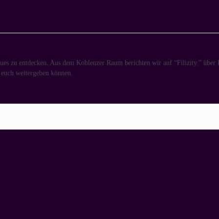
es zu entdecken. Aus dem Koblenzer Raum berichten wir auf “Filizity.” über D
n euch weitergeben können.