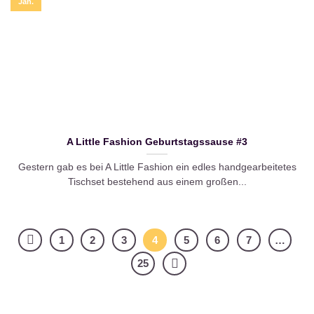
Jan.
A Little Fashion Geburtstagssause #3
Gestern gab es bei A Little Fashion ein edles handgearbeitetes
Tischset bestehend aus einem großen...
1
2
3
4
5
6
7
…
25