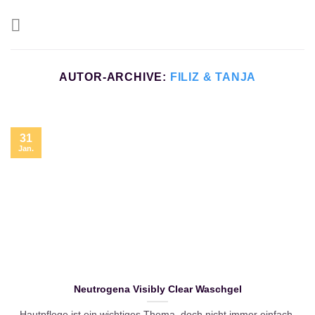
Zum
Inhalt
springen
AUTOR-ARCHIVE:
FILIZ & TANJA
31
Jan.
Neutrogena Visibly Clear Waschgel
Hautpflege ist ein wichtiges Thema, doch nicht immer einfach.