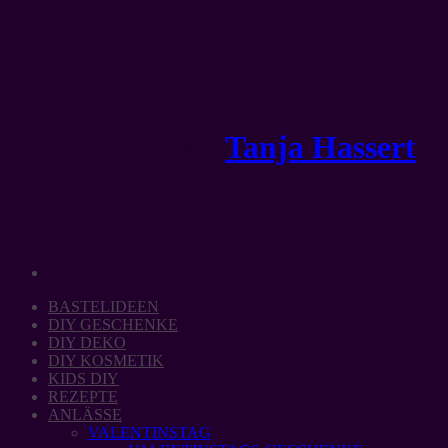
Zum
Inhalt
springen
Autor-Archive:
Tanja Hassert
BASTELIDEEN
DIY GESCHENKE
DIY DEKO
DIY KOSMETIK
KIDS DIY
REZEPTE
ANLÄSSE
VALENTINSTAG