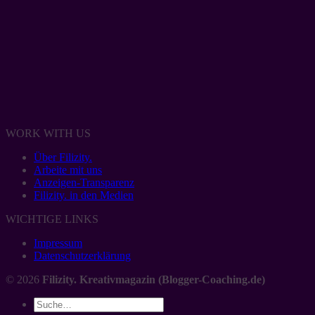
WORK WITH US
Über Filizity.
Arbeite mit uns
Anzeigen-Transparenz
Filizity. in den Medien
WICHTIGE LINKS
Impressum
Datenschutzerklärung
© 2026
Filizity. Kreativmagazin (Blogger-Coaching.de)