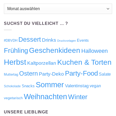
Bisher
hier…
SUCHST DU VIELLEICHT … ?
Dessert
Drinks
Events
#DBVDH
Druckvorlagen
Geschenkideen
Frühling
Halloween
Herbst
Kuchen & Torten
Kaltporzellan
Party-Food
Ostern
Party-Deko
Salate
Muttertag
Sommer
Valentinstag
Snacks
vegan
Schokolade
Weihnachten
Winter
vegetarisch
UNSERE LIEBLINGE