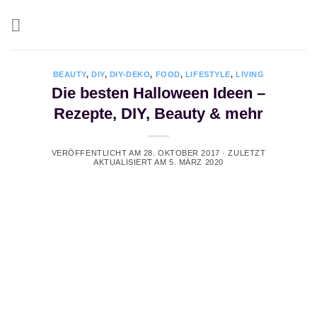
Zum
Inhalt
springen
BEAUTY
,
DIY
,
DIY-DEKO
,
FOOD
,
LIFESTYLE
,
LIVING
Die besten Halloween Ideen –
Rezepte, DIY, Beauty & mehr
VERÖFFENTLICHT AM
28. OKTOBER 2017
· ZULETZT
AKTUALISIERT AM
5. MÄRZ 2020