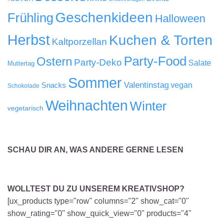
Geschenkideen
Frühling
Halloween
Herbst
Kuchen & Torten
Kaltporzellan
Party-Food
Ostern
Party-Deko
Salate
Muttertag
Sommer
Valentinstag
Snacks
vegan
Schokolade
Weihnachten
Winter
vegetarisch
SCHAU DIR AN, WAS ANDERE GERNE LESEN
WOLLTEST DU ZU UNSEREM KREATIVSHOP?
[ux_products type="row" columns="2" show_cat="0"
show_rating="0" show_quick_view="0" products="4"