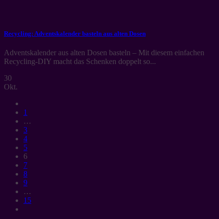
Recycling: Adventskalender basteln aus alten Dosen
Adventskalender aus alten Dosen basteln – Mit diesem einfachen
Recycling-DIY macht das Schenken doppelt so...
30
Okt.
1
…
3
4
5
6
7
8
9
…
15