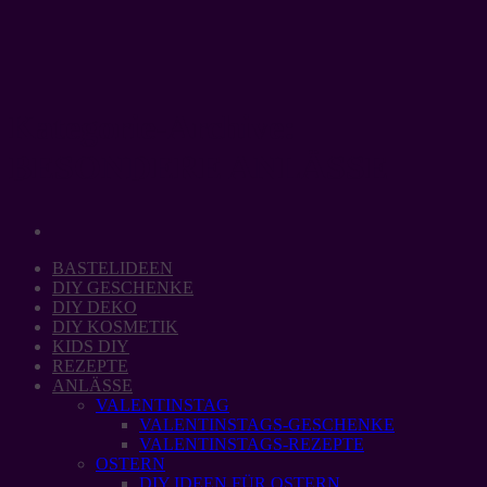
Zum
Inhalt
springen
Kategorie-Archive:
BESONDERE ANLÄSSE
BASTELIDEEN
DIY GESCHENKE
DIY DEKO
DIY KOSMETIK
KIDS DIY
REZEPTE
ANLÄSSE
VALENTINSTAG
VALENTINSTAGS-GESCHENKE
VALENTINSTAGS-REZEPTE
OSTERN
DIY IDEEN FÜR OSTERN