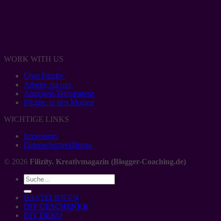
WORK WITH US
Über Filizity.
Arbeite mit uns
Anzeigen-Transparenz
Filizity. in den Medien
WICHTIGE LINKS
Impressum
Datenschutzerklärung
© 2026
Filizity. Kreativmagazin (Blogger-Coaching.de)
BASTELIDEEN
DIY GESCHENKE
DIY DEKO