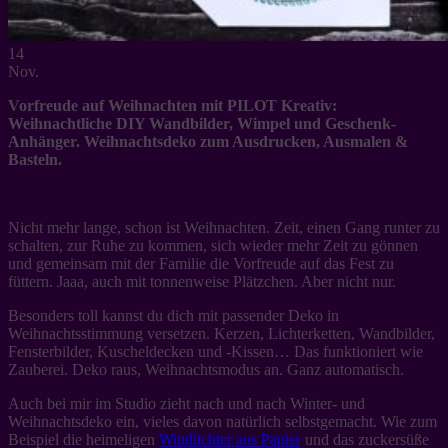
14
Nov.
Vorfreude auf Weihnachten mit PILOT Kreativ:
Weihnachtliche DIY Wandbilder, Wimpel und Geschenk-
Anhänger. Weihnachtsdeko zum Ausdrucken, Ausmalen &
Basteln.
Nicht mehr lange, schon ist Weihnachten. Zeit, einen Gang runter zu
schalten, zur Ruhe zu kommen, sich wieder mehr Zeit zu gönnen
und gemeinsam mit der Familie die Vorfreude auf das Fest zu
füttern. Jaaa, auch mit tonnenweise Plätzchen. Aber nicht nur.
Besonders toll kannst du dich mit passender Deko in
Weihnachtsstimmung versetzen. Kerzen, Lichterketten, Wandbilder,
Fensterbilder, Kuscheldecken und -Kissen… Das funktioniert wie
Zauberei. Deko raus, Weihnachtsmodus an. Ganz automatisch.
Auch bei mir im Studio zieht nach und nach Winter- und
Weihnachtsdeko ein, vieles davon natürlich selbstgemacht. Wie zum
Beispiel die heimeligen
Windlichter aus Papier
und das zuckersüße