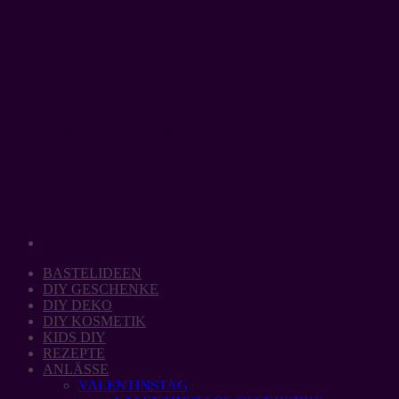
Zum
Inhalt
springen
Kategorie-Archive:
WEIHNAC
BASTELIDEEN
DIY GESCHENKE
DIY DEKO
DIY KOSMETIK
KIDS DIY
REZEPTE
ANLÄSSE
VALENTINSTAG