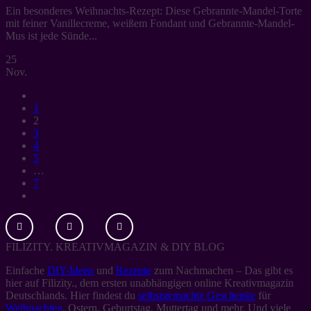
Ein besonderes Weihnachts-Rezept: Diese Gebrannte-Mandel-Torte
mit feiner Vanillecreme, weißem Fondant und Gebrannte-Mandel-
Mus ist jede Sünde...
25
Nov.
1
2
3
4
5
…
7
FILIZITY. KREATIVMAGAZIN & DIY BLOG
Einfache
DIY-Ideen
und
Rezepte
zum Nachmachen – Das gibt es
hier auf Filizity., dem ersten unabhängigen online Kreativmagazin
Deutschlands. Hier findest du
selbstgemachte Geschenke
für
Weihnachten
, Ostern, Geburtstag, Muttertag und mehr. Und viele