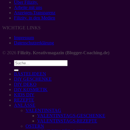
Über Filizity.
Arbeite mit uns
Anzeigen-Transparenz
Filizity. in den Medien
WICHTIGE LINKS
Impressum
Datenschutzerklärung
© 2026
Filizity. Kreativmagazin (Blogger-Coaching.de)
BASTELIDEEN
DIY GESCHENKE
DIY DEKO
DIY KOSMETIK
KIDS DIY
REZEPTE
ANLÄSSE
VALENTINSTAG
VALENTINSTAGS-GESCHENKE
VALENTINSTAGS-REZEPTE
OSTERN