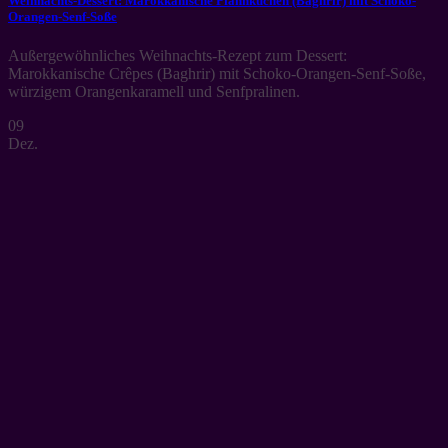
Weihnachts-Dessert: Marokkanische Pfannkuchen (Baghrir) mit Schoko-
Orangen-Senf-Soße
Außergewöhnliches Weihnachts-Rezept zum Dessert:
Marokkanische Crêpes (Baghrir) mit Schoko-Orangen-Senf-Soße,
würzigem Orangenkaramell und Senfpralinen.
09
Dez.