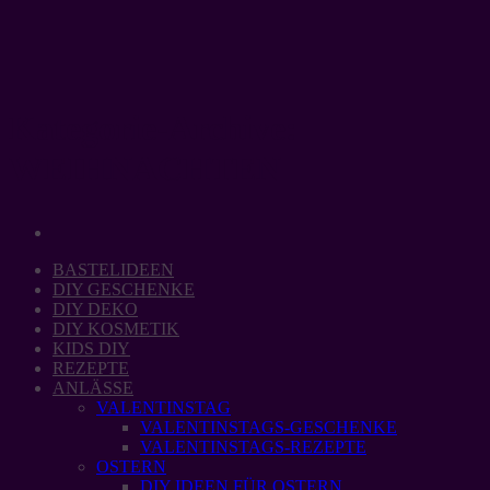
Zum
Inhalt
springen
Kategorie-Archive:
WEIHNACHTEN
BASTELIDEEN
DIY GESCHENKE
DIY DEKO
DIY KOSMETIK
KIDS DIY
REZEPTE
ANLÄSSE
VALENTINSTAG
VALENTINSTAGS-GESCHENKE
VALENTINSTAGS-REZEPTE
OSTERN
DIY IDEEN FÜR OSTERN