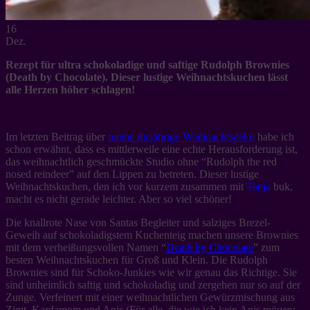
16
Dez.
Rezept für ultra schokoladige und saftige Rudolph Brownies
(Death by Chocolate). Dieser lustige Weihnachtskuchen lässt
alle Herzen höher schlagen!
Im letzten Beitrag über
meine diejährige Weihnachtsdeko
habe ich
schon erwähnt, dass es mittlerweile eine echte Herausforderung ist,
das weihnachtlich geschmückte Studio ohne “Rudolph the red
nosed reindeer” auf den Lippen zu betreten. Dieser lustige
Weihnachtskuchen, den ich vor kurzem zusammen mit
Tanja
buk,
macht es nicht gerade leichter. Aber so viel schöner!
Die knallrote Nase von Santas Begleiter und salziges Brezel-
Geweih auf schokoladigstem Kuchenteig machen unsere Brownies
mit dem verheißungsvollen Namen “
Death by Chocolate
” zum
besten Weihnachtskuchen für Groß und Klein. Die Rudolph
Brownies sind für Schoko-Junkies wie wir genau das Richtige. Sie
sind unheimlich saftig und schokoladig und zergehen nur so auf der
Zunge. Verfeinert mit einer weihnachtlichen Gewürzmischung aus
Zimt, Kardamom und Anis (Für alle, die wie ich kein Anis mögen: