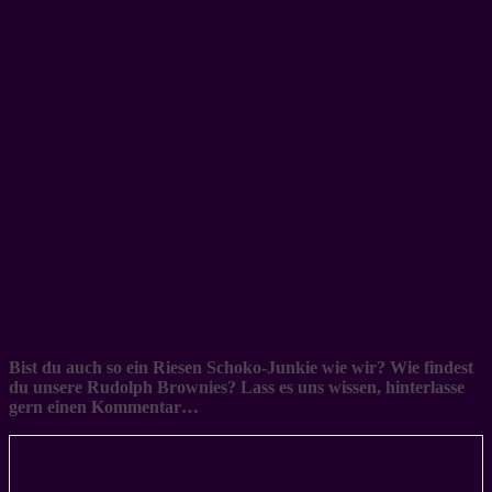
Bist du auch so ein Riesen Schoko-Junkie wie wir? Wie findest
du unsere Rudolph Brownies? Lass es uns wissen, hinterlasse
gern einen Kommentar…