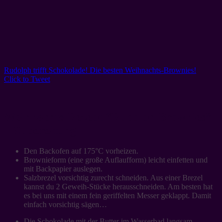
Rudolph trifft Schokolade! Die besten Weihnachts-Brownies!
Click to Tweet
Weihnachts-Rezept “Rudolph Brownies”
– Zubereitung:
Den Backofen auf 175°C vorheizen.
Brownieform (eine große Auflaufform) leicht einfetten und
mit Backpapier auslegen.
Salzbrezel vorsichtig zurecht schneiden. Aus einer Brezel
kannst du 2 Geweih-Stücke herausschneiden. Am besten hat
es bei uns mit einem fein geriffelten Messer geklappt. Damit
einfach vorsichtig sägen…
Die Schokolade mit der Butter im Wasserbad langsam