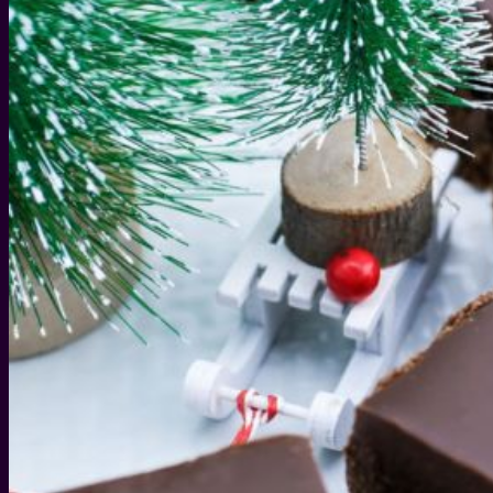
WEIHNACHTEN
WEIHNACHTS-GESCHENKIDEEN
DIY IDEEN FÜR WEIHNACHTEN
WEIHNACHTS-REZEPTE
SILVESTER