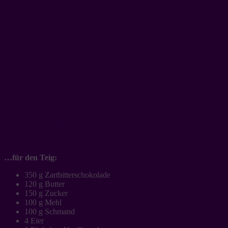
Weihnachtskuchen-Rezept “Rudolph
Brownies” – Zutaten:
…für den Teig:
350 g Zartbitterschokolade
120 g Butter
150 g Zucker
100 g Mehl
100 g Schmand
4 Eier