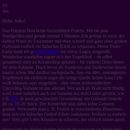
19
Jan.
Hello, folks!
Das Fräulein lässt heute buchstäblich Federn. Mit ein paar
Handgriffen und gerade einmal 3 Minuten Zeit gelingt es euch, der
kahlen Wand im Esszimmer mal eben schnell und ganz ohne großen
Aufwand endlich ein hübsches Kleid zu verpassen.
Meine Feder-
Liebe hatte ich ja
schon einmal
vor euren Augen ausgerollt.
Wunderbar wandelbar eignet sich das Vogelkleid – ob selbst
gesammelt oder im Kreativshop gekauft – für vielerlei Deko-Ideen
für dein Zuhause. Doch bevor du losstürmst und Säckeweise davon
kaufst: schon Mal darüber nachgedacht, dass ein altes, ausrangiertes
Kopfkissen dir vielleicht sogar die nötige Quelle liefern kann? Ob
weiß belassen oder eingefärbt – eine etwas tierfreundlichere
Upcycling-Variante ist das allemal. Wer auch im Wald nicht fündig
wird, kann natürlich auch zur Variante aus dem Laden greifen, wie
z.B.
hier
. Je nach gewünschter Gesamtlänge der Girlande braucht
ihr ca. 15-20 Stück. Der Kreativität sind dabei keine Grenzen
gesetzt. Verwendet man z. B. Federn in verschiedenen Blautönen,
lässt sich ein hübscher Ombré-Effekt realisieren. Probiert es einfach
aus! Hier gibt´s den Klassiker in schwarz, der einfach immer passt.
Sonst noch so: Neben Federn braucht ihr nur noch ein Stückchen