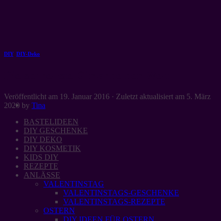
Zum
Inhalt
springen
DIY
,
DIY-Deko
Die schnellste Girlande der Welt
Veröffentlicht am
19. Januar 2016
· Zuletzt aktualisiert am
5. März
2020
by
Tina
BASTELIDEEN
DIY GESCHENKE
DIY DEKO
DIY KOSMETIK
KIDS DIY
REZEPTE
ANLÄSSE
VALENTINSTAG
VALENTINSTAGS-GESCHENKE
VALENTINSTAGS-REZEPTE
OSTERN
DIY IDEEN FÜR OSTERN