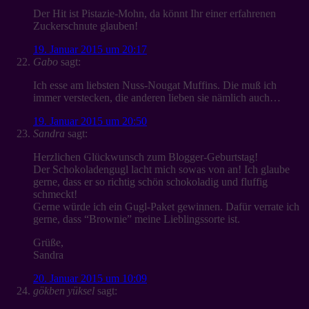
Der Hit ist Pistazie-Mohn, da könnt Ihr einer erfahrenen
Zuckerschnute glauben!
19. Januar 2015 um 20:17
Gabo
sagt:
Ich esse am liebsten Nuss-Nougat Muffins. Die muß ich
immer verstecken, die anderen lieben sie nämlich auch…
19. Januar 2015 um 20:50
Sandra
sagt:
Herzlichen Glückwunsch zum Blogger-Geburtstag!
Der Schokoladengugl lacht mich sowas von an! Ich glaube
gerne, dass er so richtig schön schokoladig und fluffig
schmeckt!
Gerne würde ich ein Gugl-Paket gewinnen. Dafür verrate ich
gerne, dass “Brownie” meine Lieblingssorte ist.
Grüße,
Sandra
20. Januar 2015 um 10:09
gökben yüksel
sagt: