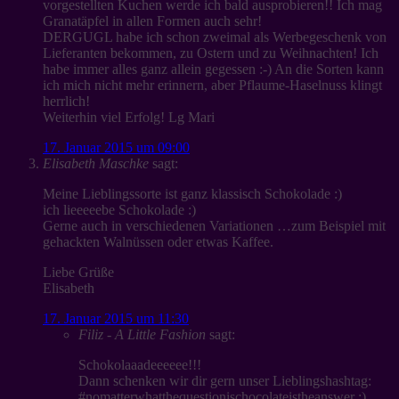
vorgestellten Kuchen werde ich bald ausprobieren!! Ich mag
Granatäpfel in allen Formen auch sehr!
DERGUGL habe ich schon zweimal als Werbegeschenk von
Lieferanten bekommen, zu Ostern und zu Weihnachten! Ich
habe immer alles ganz allein gegessen :-) An die Sorten kann
ich mich nicht mehr erinnern, aber Pflaume-Haselnuss klingt
herrlich!
Weiterhin viel Erfolg! Lg Mari
17. Januar 2015 um 09:00
Elisabeth Maschke
sagt:
Meine Lieblingssorte ist ganz klassisch Schokolade :)
ich lieeeeebe Schokolade :)
Gerne auch in verschiedenen Variationen …zum Beispiel mit
gehackten Walnüssen oder etwas Kaffee.
Liebe Grüße
Elisabeth
17. Januar 2015 um 11:30
Filiz - A Little Fashion
sagt:
Schokolaaadeeeeee!!!
Dann schenken wir dir gern unser Lieblingshashtag:
#nomatterwhatthequestionischocolateistheanswer ;)