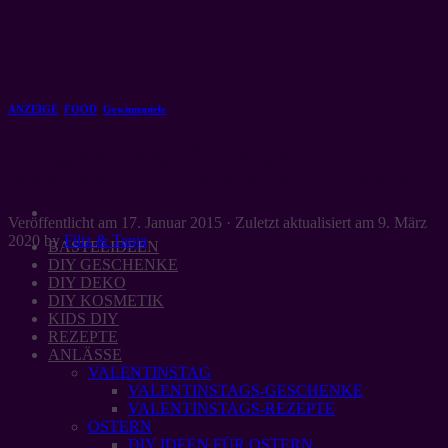
Zum
Inhalt
springen
ANZEIGE
,
FOOD
,
Gewinnspiele
[Bloggeburtstag] Schokogugl mit
Walnüssen und Granatapfel + Giveaway
Veröffentlicht am
17. Januar 2015
· Zuletzt aktualisiert am
9. März
2020
by
Filiz & Tanja
BASTELIDEEN
DIY GESCHENKE
DIY DEKO
DIY KOSMETIK
KIDS DIY
REZEPTE
ANLÄSSE
VALENTINSTAG
VALENTINSTAGS-GESCHENKE
VALENTINSTAGS-REZEPTE
OSTERN
DIY IDEEN FÜR OSTERN