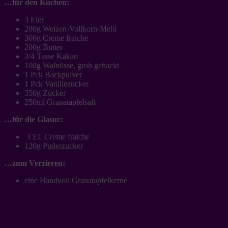
…für den Kuchen:
3 Eier
200g Weizen-Vollkorn-Mehl
300g Creme fraiche
200g Butter
3/4 Tasse Kakao
100g Walnüsse, grob gehackt
1 Pck Backpulver
1 Pck Vanillezucker
350g Zucker
250ml Granatapfelsaft
…für die Glasur:
3 EL Creme fraiche
120g Puderzucker
…zum Verzieren:
eine Handvoll Granatapfelkerne
Und so bereitet ihr den Schoko-Gugl zu: