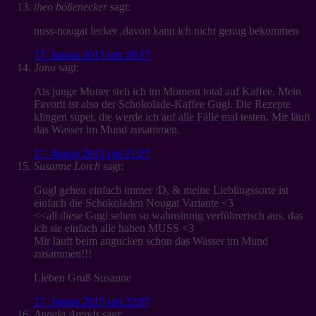
theo bößenecker
sagt:
nuss-nougat lecker ,davon kann ich nicht genug bekommen
17. Januar 2015 um 20:17
Jana
sagt:
Als junge Mutter steh ich im Moment total auf Kaffee. Mein
Favorit ist also der Schokolade-Kaffee Gugl. Die Rezepte
klingen super, die werde ich auf alle Fälle mal testen. Mir läuft
das Wasser im Mund zusammen.
17. Januar 2015 um 21:27
Susanne Lorch
sagt:
Gugl gehen einfach immer :D, & meine Lieblingssorte ist
einfach die Schokoladen Nougat Variante <3
<<all diese Gugl sehen so wahnsinnig verführerisch aus, das
ich sie einfach alle haben MUSS <3
Mir läuft beim angucken schon das Wasser im Mund
zusammen!!!
Lieben Gruß Susanne
17. Januar 2015 um 22:07
Angela Arends
sagt: