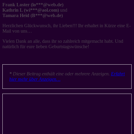
Frank Loster (lo***@web.de)
Kathrin L (wi***@aol.com)
und
Tamara Heid (B***@web.de)
Herzlichen Glückwunsch, ihr Lieben!!! Ihr erhaltet in Kürze eine E-
Mail von uns…
Vielen Dank an alle, dass ihr so zahlreich mitgemacht habt. Und
natürlich für eure lieben Geburtstagswünsche!
*
Dieser Beitrag enthält eine oder mehrere Anzeigen.
Erfahrt
hier mehr über Anzeigen…