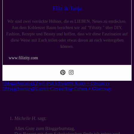
Filiz & Tanja
Wir sind zwei verrückte Hühner, die es LIEBEN, Neues zu entdecken.
Aus dem Koblenzer Raum berichten wir auf “Filizity.” über DIY,
Fashion, Rezepte und Beauty und hoffen, dass wir diese Faszination auf
diese Weise mit Euch teilen oder etwas davon an euch weitergeben
können.
www.filizity.com
[Bloggeburtstag] Zwei mal schwarzer Kater + Giveaway
[Bloggeburtstag] Catrice Camouflage Cream + Giveaway
74 Meinungen zu “
[Bloggeburtstag] Schokogugl mit
Walnüssen und Granatapfel + Giveaway
”
Michelle H.
sagt:
Alles Gute zum Bloggeburtstag.
Das Rezept mit dem Schokokuchen finde ich prima und