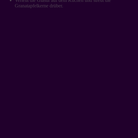
Verteilt die Glasur auf dem Kuchen und streut die
Granatapfelkerne drüber.