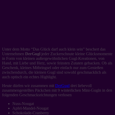
Und nun zum Gewinnspiel:
Unter dem Motto “Das Glück darf auch klein sein” beschert das
Unternehmen
DerGugl
jeder Zuckerschnute kleine Glücksmomente
in Form von kleinen außergewöhnlichen Gugl-Kreationen, von
Hand, mit Liebe und Herz, sowie feinsten Zutaten gebacken. Ob als
Geschenk, kleines Mitbringsel oder einfach nur zum Genießen
zwischendurch, die kleinen Gugl sind sowohl geschmacklich als
auch optisch ein echtes Highlight.
Heute dürfen wir zusammen mit
DerGugl
drei liebevoll
zusammengestelltes Päckchen mit 9 winterlichen Mini-Gugln in den
folgenden Geschmacksrichtungen verlosen
Nuss-Nougat
Apfel-Mandel-Nougat
Schokolade-Cranberry