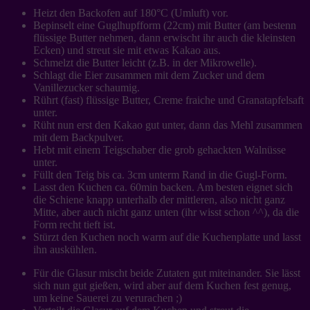
Heizt den Backofen auf 180°C (Umluft) vor.
Bepinselt eine Guglhupfform (22cm) mit Butter (am bestenn
flüssige Butter nehmen, dann erwischt ihr auch die kleinsten
Ecken) und streut sie mit etwas Kakao aus.
Schmelzt die Butter leicht (z.B. in der Mikrowelle).
Schlagt die Eier zusammen mit dem Zucker und dem
Vanillezucker schaumig.
Rührt (fast) flüssige Butter, Creme fraiche und Granatapfelsaft
unter.
Rüht nun erst den Kakao gut unter, dann das Mehl zusammen
mit dem Backpulver.
Hebt mit einem Teigschaber die grob gehackten Walnüsse
unter.
Füllt den Teig bis ca. 3cm unterm Rand in die Gugl-Form.
Lasst den Kuchen ca. 60min backen. Am besten eignet sich
die Schiene knapp unterhalb der mittleren, also nicht ganz
Mitte, aber auch nicht ganz unten (ihr wisst schon ^^), da die
Form recht tieft ist.
Stürzt den Kuchen noch warm auf die Kuchenplatte und lasst
ihn auskühlen.
Für die Glasur mischt beide Zutaten gut miteinander. Sie lässt
sich nun gut gießen, wird aber auf dem Kuchen fest genug,
um keine Sauerei zu verurachen ;)