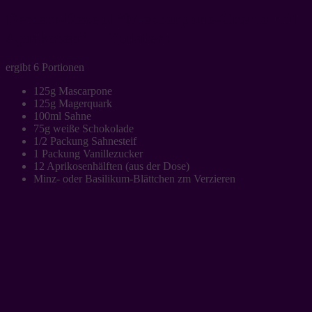
Dessert-Rezept “Mascarpone-Creme mit
Aprikosen” – Zutaten:
ergibt 6 Portionen
125g Mascarpone
125g Magerquark
100ml Sahne
75g weiße Schokolade
1/2 Packung Sahnesteif
1 Packung Vanillezucker
12 Aprikosenhälften (aus der Dose)
Minz- oder Basilikum-Blättchen zm Verzieren