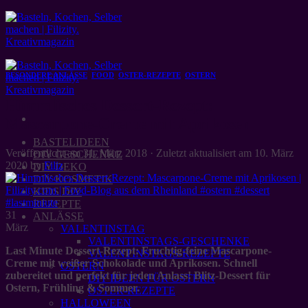
Zum
Inhalt
springen
BESONDERE ANLÄSSE
,
FOOD
,
OSTER-REZEPTE
,
OSTERN
Himmlisches Dessert-Rezept:
Mascarpone-Creme mit Aprikosen
BASTELIDEEN
Veröffentlicht am
31. März 2018
· Zuletzt aktualisiert am
10. März
DIY GESCHENKE
2020
by
Filiz
DIY DEKO
DIY KOSMETIK
KIDS DIY
REZEPTE
31
ANLÄSSE
März
VALENTINSTAG
VALENTINSTAGS-GESCHENKE
Last Minute Dessert-Rezept: Fruchtig-feine Mascarpone-
VALENTINSTAGS-REZEPTE
Creme mit weißer Schokolade und Aprikosen. Schnell
OSTERN
zubereitet und perfekt für jeden Anlass! Blitz-Dessert für
DIY IDEEN FÜR OSTERN
Ostern, Frühling & Sommer.
OSTER-REZEPTE
HALLOWEEN