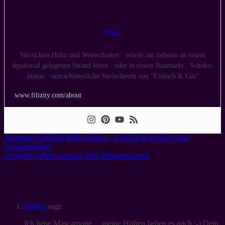
Filiz
Verrücktes Huhn und Weiterdenker · würde am liebsten an einem
äquatorial gelegenen Strand leben · oder in einem Baumarkt · Schoko-
Junkie · unerschütterliche Verfechterin von “Einfach & Gut”
www.filizity.com/about
Abstrakte Aquarell-Bilder malen – Schnell & einfach ohne
Aquarellfarben
Schmuck selber machen: DIY Edelsteinketten
2 Meinungen zu “
Himmlisches Dessert-Rezept:
Mascarpone-Creme mit Aprikosen
”
Sabine
sagt:
Ich liebe Mascarpone… meine Hüften lieben es auch :-) Dein