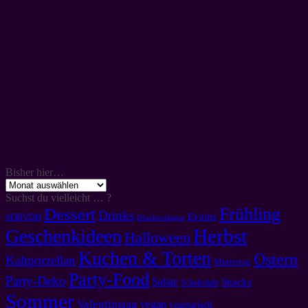
Bisher hier…
Bisher
hier…
Suchst du vielleicht … ?
Frühling
Dessert
Drinks
Events
#DBVDH
Druckvorlagen
Herbst
Geschenkideen
Halloween
Kuchen & Torten
Ostern
Kaltporzellan
Muttertag
Party-Food
Party-Deko
Salate
Snacks
Schokolade
Sommer
Valentinstag
vegan
vegetarisch