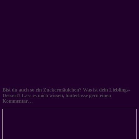
Bist du auch so ein Zuckermäulchen? Was ist dein Lieblings-
Dessert? Lass es mich wissen, hinterlasse gern einen
Kommentar…