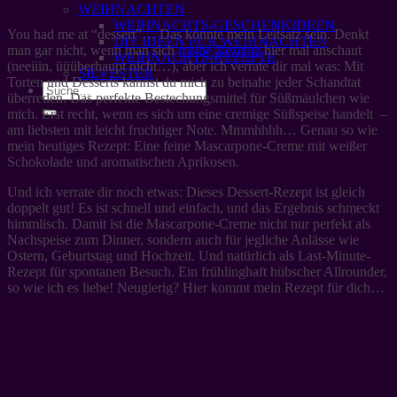
WEIHNACHTEN
WEIHNACHTS-GESCHENKIDEEN
You had me at “dessert”… Das könnte mein Leitsatz sein. Denkt
DIY IDEEN FÜR WEIHNACHTEN
man gar nicht, wenn man sich
meine Rezepte
hier mal anschaut
WEIHNACHTS-REZEPTE
(neeiiin, üüüberhaupt nicht…), aber ich verrate dir mal was: Mit
SILVESTER
Torten und Desserts kannst du mich zu beinahe jeder Schandtat
überreden. Das perfekte Bestechungsmittel für Süßmäulchen wie
mich. Erst recht, wenn es sich um eine cremige Süßspeise handelt –
am liebsten mit leicht fruchtiger Note. Mmmhhhh… Genau so wie
mein heutiges Rezept: Eine feine Mascarpone-Creme mit weißer
Schokolade und aromatischen Aprikosen.
Und ich verrate dir noch etwas: Dieses Dessert-Rezept ist gleich
doppelt gut! Es ist schnell und einfach, und das Ergebnis schmeckt
himmlisch. Damit ist die Mascarpone-Creme nicht nur perfekt als
Nachspeise zum Dinner, sondern auch für jegliche Anlässe wie
Ostern, Geburtstag und Hochzeit. Und natürlich als Last-Minute-
Rezept für spontanen Besuch. Ein frühlinghaft hübscher Allrounder,
so wie ich es liebe! Neugierig? Hier kommt mein Rezept für dich…