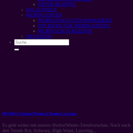
OSTER-REZEPTE
HALLOWEEN
WEIHNACHTEN
WEIHNACHTS-GESCHENKIDEEN
DIY IDEEN FÜR WEIHNACHTEN
WEIHNACHTS-REZEPTE
SILVESTER
H/W2015: Animal Prints & Skants Layering
Es geht weiter mit unserer Herbst/Winter-Trendvorschau. Nach nach
den Trends Rot, Schwarz, High Waist, Layering...