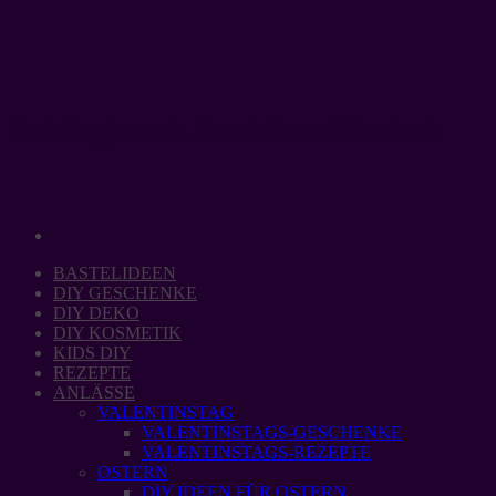
Zum
Inhalt
springen
Schlagwort-Archive:
Herbst
BASTELIDEEN
DIY GESCHENKE
DIY DEKO
DIY KOSMETIK
KIDS DIY
REZEPTE
ANLÄSSE
VALENTINSTAG
VALENTINSTAGS-GESCHENKE
VALENTINSTAGS-REZEPTE
OSTERN
DIY IDEEN FÜR OSTERN