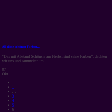
All diese schönen Farben…
“Das mit Abstand Schönste am Herbst sind seine Farben”, dachten
wir uns und sammelten im...
07
Okt.
1
…
3
4
5
6