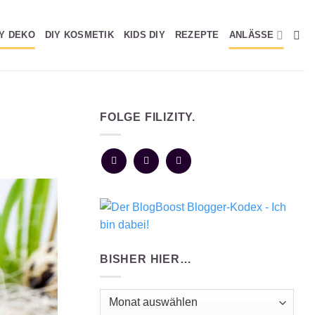
IY DEKO
DIY KOSMETIK
KIDS DIY
REZEPTE
ANLÄSSE
FOLGE FILIZITY.
BISHER HIER…
Bisher
hier…