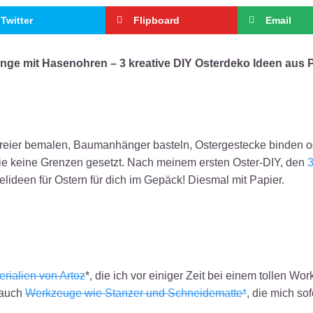
Twitter
Flipboard
Email
inge mit Hasenohren – 3 kreative DIY Osterdeko Ideen aus 
ereier bemalen, Baumanhänger basteln, Ostergestecke binden o
sie keine Grenzen gesetzt. Nach meinem ersten Oster-DIY, den
3
telideen für Ostern für dich im Gepäck! Diesmal mit Papier.
rialien von Artoz
*, die ich vor einiger Zeit bei einem tollen Wo
 auch
Werkzeuge wie Stanzer und Schneidematte*
, die mich sof