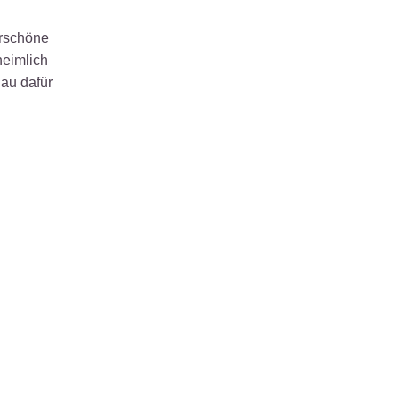
erschöne
heimlich
nau dafür