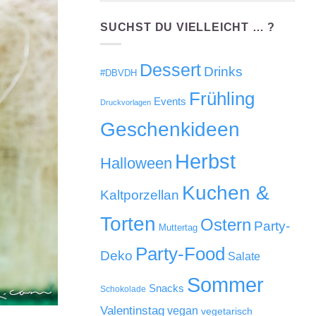
SUCHST DU VIELLEICHT … ?
Dessert
Drinks
#DBVDH
Frühling
Events
Druckvorlagen
Geschenkideen
Herbst
Halloween
Kuchen &
Kaltporzellan
Torten
Ostern
Party-
Muttertag
Party-Food
Deko
Salate
Sommer
Snacks
Schokolade
Valentinstag
vegan
vegetarisch