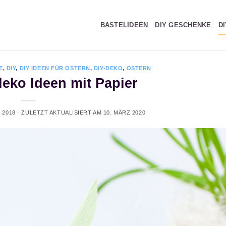
BASTELIDEEN
DIY GESCHENKE
D
E
,
DIY
,
DIY IDEEN FÜR OSTERN
,
DIY-DEKO
,
OSTERN
deko Ideen mit Papier
 2018
· ZULETZT AKTUALISIERT AM
10. MÄRZ 2020