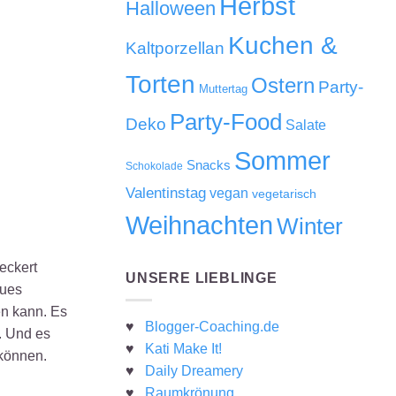
Herbst
Halloween
Kuchen &
Kaltporzellan
Torten
Ostern
Party-
Muttertag
Party-Food
Deko
Salate
Sommer
Snacks
Schokolade
Valentinstag
vegan
vegetarisch
Weihnachten
Winter
eckert
UNSERE LIEBLINGE
eues
en kann. Es
♥
Blogger-Coaching.de
. Und es
♥
Kati Make It!
 können.
♥
Daily Dreamery
♥
Raumkrönung