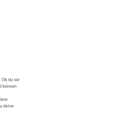
. Ob du sie
nd können
ndere
du deine