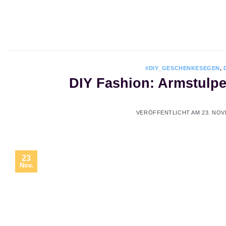
Zum
Inhalt
springen
#DIY_GESCHENKESEGEN
,
DIY Fashion: Armstulp
VERÖFFENTLICHT AM
23. NOV
23
Nov.