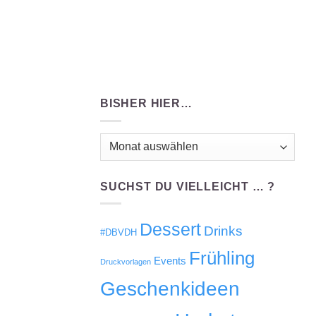
BISHER HIER…
Bisher
hier…
SUCHST DU VIELLEICHT … ?
Dessert
Drinks
#DBVDH
Frühling
Events
Druckvorlagen
Geschenkideen