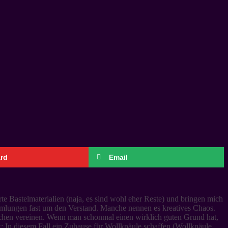
ard
Email
e Bastelmaterialien (naja, es sind wohl eher Reste) und bringen mich
mlungen fast um den Verstand.
Manche nennen es kreatives Chaos.
lichen vereinen. Wenn man schonmal einen wirklich guten Grund hat,
k: In diesem Fall ein Zuhause für Wollknäule schaffen (Wollknäule