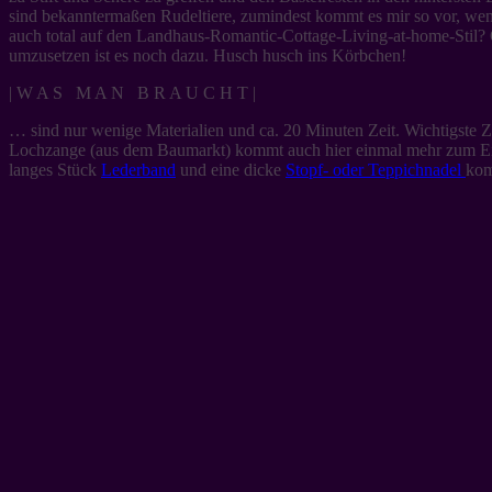
sind bekanntermaßen Rudeltiere, zumindest kommt es mir so vor, wen
auch total auf den Landhaus-Romantic-Cottage-Living-at-home-Stil? Od
umzusetzen ist es noch dazu. Husch husch ins Körbchen!
| W A S M A N B R A U C H T |
… sind nur wenige Materialien und ca. 20 Minuten Zeit. Wichtigste Zu
Lochzange (aus dem Baumarkt) kommt auch hier einmal mehr zum Eins
langes Stück
Lederband
und eine dicke
Stopf- oder Teppichnadel
kom