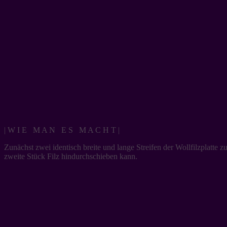
| W I E M A N E S M A C H T |
Zunächst zwei identisch breite und lange Streifen der Wollfilzplatte
zweite Stück Filz hindurchschieben kann.