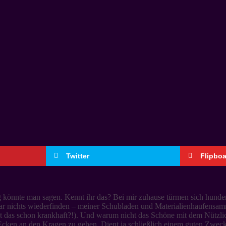
Twitter
Flipbo
 könnte man sagen. Kennt ihr das? Bei mir zuhause türmen sich hundert
gar nichts wiederfinden – meiner Schubladen und Materialienhaufensam
(ist das schon krankhaft?!). Und warum nicht das Schöne mit dem Nütz
n Ecken an den Kragen zu gehen. Dient ja schließlich einem guten Zwec