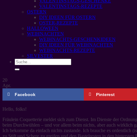
VALENTINSTAGS-GESCHENKE
VALENTINSTAGS-REZEPTE
OSTERN
DIY IDEEN FÜR OSTERN
OSTER-REZEPTE
HALLOWEEN
WEIHNACHTEN
WEIHNACHTS-GESCHENKIDEEN
DIY IDEEN FÜR WEIHNACHTEN
WEIHNACHTS-REZEPTE
SILVESTER
20
Apr.
Facebook
Pinterest
Hello, folks!
Fräulein Coquetterie meldet sich zum Dienst. Im Dienste der Ordnung
beim Durchwühlen – und vor allem beim nichts, aber auch wirklich 
Ich bekomme da einfach nichts zustande. Ich brauche es ordentlich 
zu Stift und Schere zu greifen und den Bastelresten in den hinterste