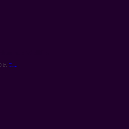
chen aus Wollfilz
0
by
Tina