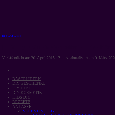
Zum
Inhalt
springen
DIY
,
DIY-Deko
[DIY] by Fräulein Coquetterie – fixe Körb
Veröffentlicht am
20. April 2015
· Zuletzt aktualisiert am
9. März 202
BASTELIDEEN
DIY GESCHENKE
DIY DEKO
DIY KOSMETIK
KIDS DIY
REZEPTE
ANLÄSSE
VALENTINSTAG