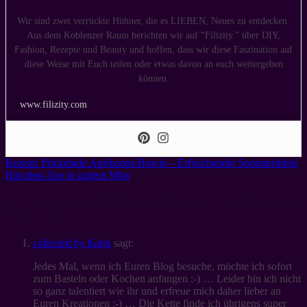
Wir sind zwei verrückte Hühner, die es LIEBEN, Neues zu entdecken.
Aus dem Koblenzer Raum berichten wir auf “Filizity.” über DIY,
Fashion, Rezepte und Beauty und hoffen, dass wir diese Faszination auf
diese Weise mit Euch teilen oder etwas davon an euch weitergeben
können.
www.filizity.com
Rezept: Prickelnde Aprikosen-Bowle – Erfrischender Sommerdrink
Rüschen-Top in zartem Mint
5 Meinungen zu “
Seilkette schnell und einfach selber
machen
”
collected by Katja
sagt:
Jedes Mal, wenn ich Euren Blog besuche, möchte ich sofort
zum Basteln oder Kochen anfangen :-) … Leider bin ich nicht
so ganz talentiert wie ihr und erfreue mich daher lieber an
Euren Kreationen :-) … Die Kette finde ich übrigens super