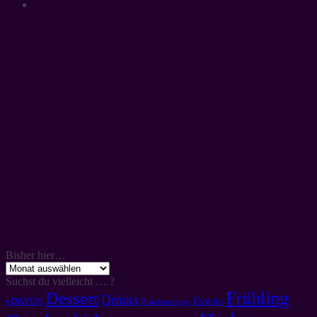
Bisher hier…
Bisher
hier…
Suchst du vielleicht … ?
Frühling
Dessert
Drinks
Events
#DBVDH
Druckvorlagen