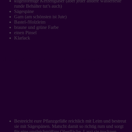
kugelförmige Kerzengläser (aber jeder andere wasserfeste
runde Behälter tut’s auch)
Sägespäne
Garn (am schönsten ist Jute)
Bastel-/Holzleim
braune und grüne Farbe
einen Pinsel
Klarlack
Und so stellt ihr eure hängenden Moostöpfe her:
Bestreicht eure Pflanzgefäße reichlich mit Leim und bestreut
sie mit Sägespänen. Matscht damit so richtig rum und sorgt
für eine ungleichmäßige Oberfläche. Lasst sie trocknen.