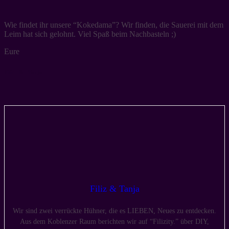
Wie findet ihr unsere “Kokedama”? Wir finden, die Sauerei mit dem
Leim hat sich gelohnt. Viel Spaß beim Nachbasteln ;)
Eure
Filit & Tanja
Filiz & Tanja
Wir sind zwei verrückte Hühner, die es LIEBEN, Neues zu entdecken.
Aus dem Koblenzer Raum berichten wir auf “Filizity.” über DIY,