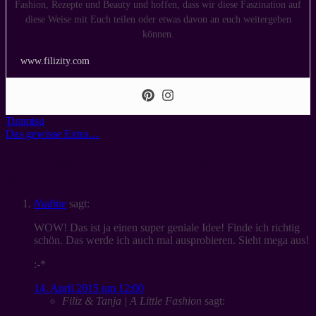
Fashion, Rezepte und Beauty und hoffen, dass wir diese Faszination auf
diese Weise mit Euch teilen oder etwas davon an euch weitergeben
können.
www.filizity.com
Tiramisu
Das gewisse Extra…
6 Meinungen zu “
Kokedama pflegeleicht… DIY
string garden
”
Nadine
sagt:
WOW! Das ist ja einen super geniale Idee! Finde ich richtig
schön. Das werde ich auch mal ausprobieren. Sieht mega aus!
:-*
14. April 2015 um 12:00
Filiz & Tanja | A Little Fashion
sagt: