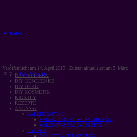
Zum
Inhalt
springen
DIY
,
LIVING
Kokedama pflegeleicht… DIY string
garden
Veröffentlicht am
14. April 2015
· Zuletzt aktualisiert am
5. März
2020
by
Filiz & Tanja
BASTELIDEEN
DIY GESCHENKE
DIY DEKO
DIY KOSMETIK
KIDS DIY
REZEPTE
ANLÄSSE
VALENTINSTAG
VALENTINSTAGS-GESCHENKE
VALENTINSTAGS-REZEPTE
OSTERN
DIY IDEEN FÜR OSTERN