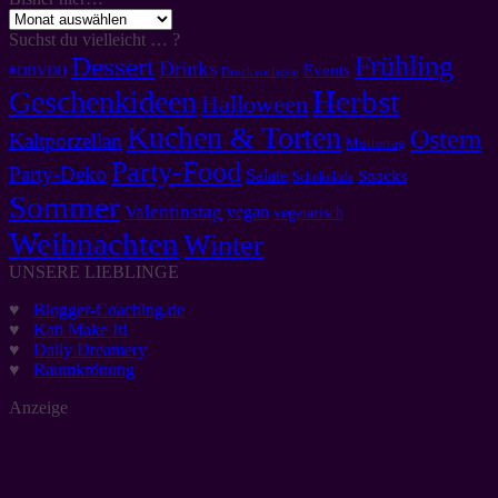
Bisher
hier…
Suchst du vielleicht … ?
Frühling
Dessert
Drinks
Events
#DBVDH
Druckvorlagen
Herbst
Geschenkideen
Halloween
Kuchen & Torten
Ostern
Kaltporzellan
Muttertag
Party-Food
Party-Deko
Salate
Snacks
Schokolade
Sommer
Valentinstag
vegan
vegetarisch
Weihnachten
Winter
UNSERE LIEBLINGE
♥
Blogger-Coaching.de
♥
Kati Make It!
♥
Daily Dreamery
♥
Raumkrönung
Anzeige