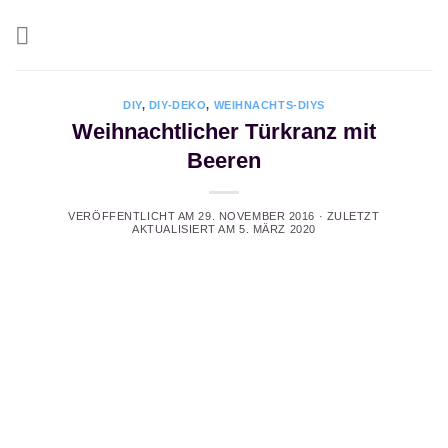
Zum
Inhalt
springen
DIY
,
DIY-DEKO
,
WEIHNACHTS-DIYS
Weihnachtlicher Türkranz mit
Beeren
VERÖFFENTLICHT AM
29. NOVEMBER 2016
· ZULETZT
AKTUALISIERT AM
5. MÄRZ 2020