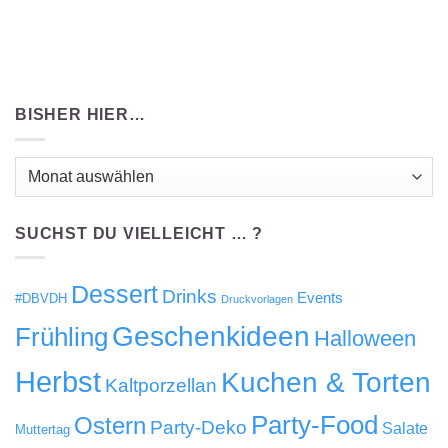
BISHER HIER…
Bisher
hier…
SUCHST DU VIELLEICHT … ?
Dessert
Drinks
Events
#DBVDH
Druckvorlagen
Geschenkideen
Frühling
Halloween
Herbst
Kuchen & Torten
Kaltporzellan
Party-Food
Ostern
Party-Deko
Salate
Muttertag