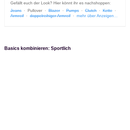
Gefällt euch der Look? Hier könnt ihr es nachshoppen:
Jeans
· Pullover ·
Blazer
·
Pumps
·
Clutch
·
Kette
·
Armreif
·
doppelreihiger Armreif
·
mehr über Anzeigen…
Basics kombinieren: Sportlich