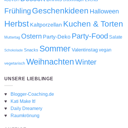
Geschenkideen
Frühling
Halloween
Herbst
Kuchen & Torten
Kaltporzellan
Party-Food
Ostern
Party-Deko
Salate
Muttertag
Sommer
Valentinstag
Snacks
vegan
Schokolade
Weihnachten
Winter
vegetarisch
UNSERE LIEBLINGE
♥
Blogger-Coaching.de
♥
Kati Make It!
♥
Daily Dreamery
♥
Raumkrönung