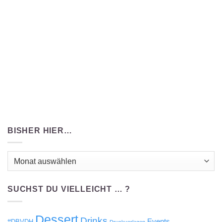
BISHER HIER…
Bisher
hier…
SUCHST DU VIELLEICHT … ?
Dessert
Drinks
Events
#DBVDH
Druckvorlagen