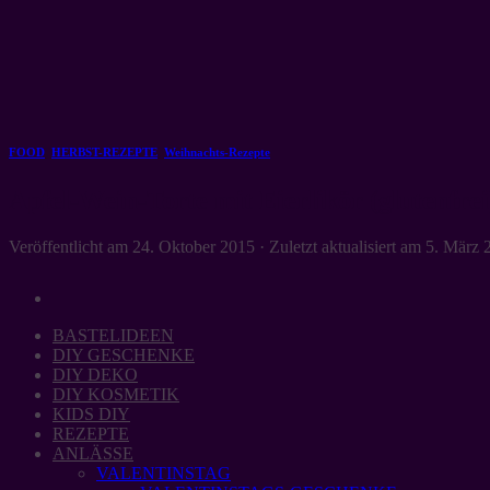
Zum
Inhalt
springen
FOOD
,
HERBST-REZEPTE
,
Weihnachts-Rezepte
Apfel-Wein-Torte mit Eierlikör (glutenfrei
Veröffentlicht am
24. Oktober 2015
· Zuletzt aktualisiert am
5. März 
BASTELIDEEN
DIY GESCHENKE
DIY DEKO
DIY KOSMETIK
KIDS DIY
REZEPTE
ANLÄSSE
VALENTINSTAG