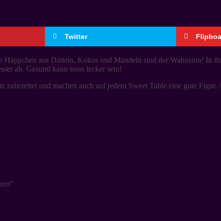
Twitter
Flipbo
e Häppchen aus Datteln, Kokos und Mandeln sind der Wahnsinn! In ihre
sser ab. Gesund kann sooo lecker sein!
fatz zubereitet und machen auch auf jedem Sweet Table eine gute Figur
ren”