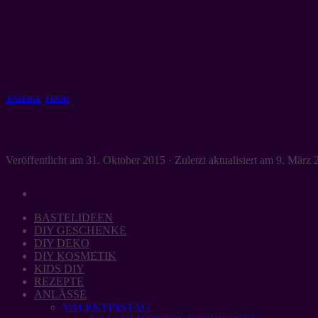
Zum
Inhalt
springen
ANZEIGE
,
FOOD
Dattel-Kokos-Häppchen
Veröffentlicht am
31. Oktober 2015
· Zuletzt aktualisiert am
9. März 
BASTELIDEEN
DIY GESCHENKE
DIY DEKO
DIY KOSMETIK
KIDS DIY
REZEPTE
ANLÄSSE
VALENTINSTAG