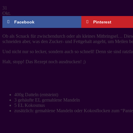
31
Okt.
Facebook
Pinterest
Ob als Scnack für zwischendurch oder als kleines Mitbringsel… Dies
schneiden aber, was den Zucker- und Fettgehalt angeht, um Meilen be
Und nicht nur so lecker, sondern auch so schnell! Denn sie sind ratz
Halt, stopp! Das Rezept noch ausdrucken! ;)
Ihr braucht:
400g Datteln (entsteint)
3 gehäufte EL gemahlene Mandeln
5 EL Kokosmus
zusätzlich: gemahlene Mandeln oder Kokosflocken zum “Panie
Und so bereitet ihr die Dattel-Kokos-Häppchen zu: