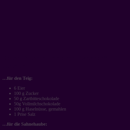
Rezept “Lenin-Torte mit Bananen” –
Zutaten:
…für den Teig:
6 Eier
100 g Zucker
50 g Zartbitteschokolade
50g Vollmilchschokolade
100 g Haselnüsse, gemahlen
1 Prise Salz
…für die Sahnehaube: