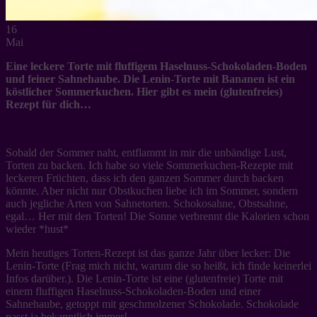
16
Mai
Eine leckere Torte mit fluffigem Haselnuss-Schokoladen-Boden
und feiner Sahnehaube. Die Lenin-Torte mit Bananen ist ein
köstlicher Sommerkuchen. Hier gibt es mein (glutenfreies)
Rezept für dich…
Sobald der Sommer naht, entflammt in mir die unbändige Lust,
Torten zu backen. Ich habe so viele Sommerkuchen-Rezepte mit
leckeren Früchten, dass ich den ganzen Sommer durch backen
könnte. Aber nicht nur Obstkuchen liebe ich im Sommer, sondern
auch jegliche Arten von Sahnetorten. Schokosahne, Obstsahne,
egal… Her mit den Torten! Die Sonne verbrennt die Kalorien schon
wieder *hust*
Mein heutiges Torten-Rezept ist das ganze Jahr über lecker: Die
Lenin-Torte (Frag mich nicht, warum die so heißt, ich finde keinerlei
Infos darüber.). Die Lenin-Torte ist eine (glutenfreie) Torte mit
einem fluffigen Haselnuss-Schokoladen-Boden und einer
Sahnehaube, getoppt mit geschmolzener Schokolade. Schokolade
passt ja bekanntlich immer!