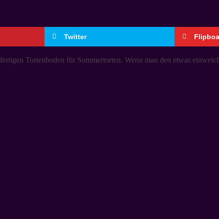
Twitter
Flipbo
ertigen Tortenboden für Sommertorten. Wenn man den etwas einweicht, i