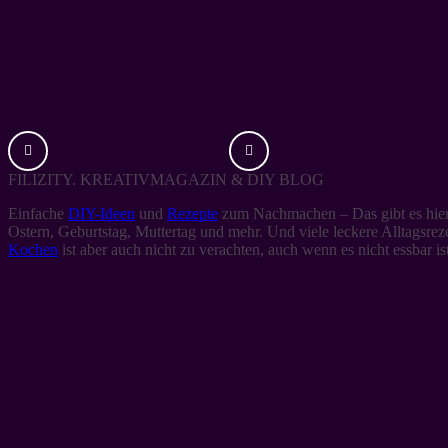
FILIZITY. KREATIVMAGAZIN & DIY BLOG
Einfache
DIY-Ideen
und
Rezepte
zum Nachmachen – Das gibt es hier 
Ostern, Geburtstag, Muttertag und mehr. Und viele leckere Alltagsre
Kochen
ist aber auch nicht zu verachten, auch wenn es nicht essbar ist