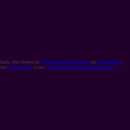
lands. Hier findest du
selbstgemachte Geschenke
für
Weihnachten
,
oder
Osterrezepte
. Unser
ultimatives Kaltporzellanrezept ohne