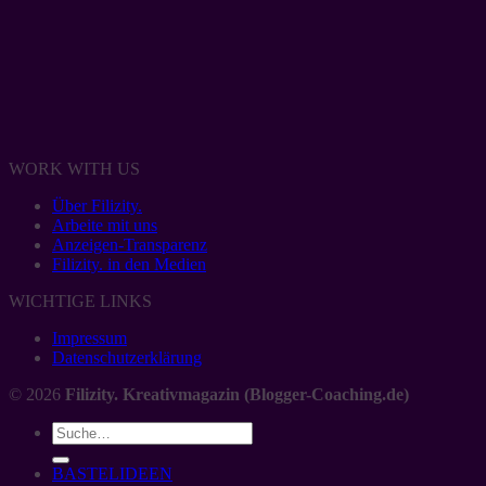
WORK WITH US
Über Filizity.
Arbeite mit uns
Anzeigen-Transparenz
Filizity. in den Medien
WICHTIGE LINKS
Impressum
Datenschutzerklärung
© 2026
Filizity. Kreativmagazin (Blogger-Coaching.de)
BASTELIDEEN