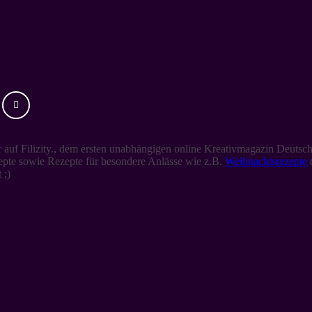
auf Filizity., dem ersten unabhängigen online Kreativmagazin Deutsch
zepte sowie Rezepte für besondere Anlässe wie z.B.
Weihnachtsrezepte
 ;)