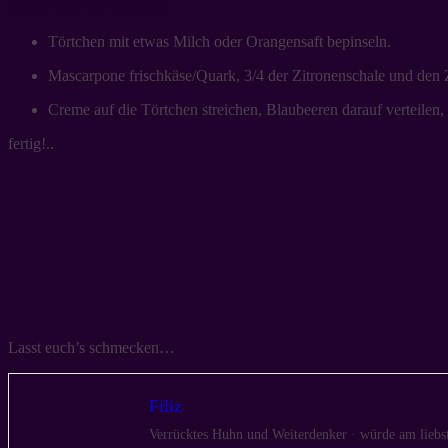
UND SO GEHT’S:
Törtchen mit etwas Milch oder Orangensaft bepinseln.
Mascarpone frischkäse/Quark, 3/4 der Zitronenschale und den 
Creme auf die Törtchen streichen, Blaubeeren darauf verteilen
fertig!..
Lasst euch’s schmecken…
Filiz
Verrücktes Huhn und Weiterdenker · würde am liebst