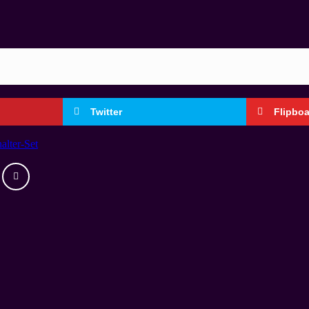
Twitter
Flipbo
alter-Set