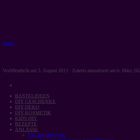
Zum
Inhalt
springen
FOOD
Mmmontags-Rezept: Schnelle Blaubeertör
Veröffentlicht am
5. August 2013
· Zuletzt aktualisiert am
6. März 20
BASTELIDEEN
DIY GESCHENKE
DIY DEKO
DIY KOSMETIK
KIDS DIY
REZEPTE
ANLÄSSE
VALENTINSTAG