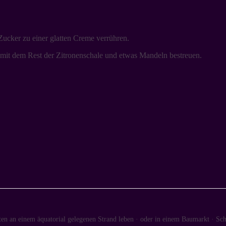
Zucker zu einer glatten Creme verrühren.
, mit dem Rest der Zitronenschale und etwas Mandeln bestreuen.
en an einem äquatorial gelegenen Strand leben · oder in einem Baumarkt · Sch