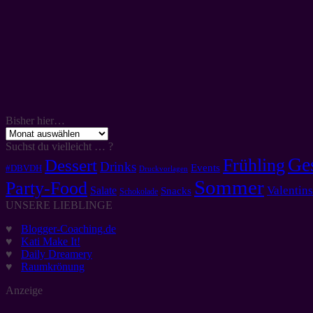
Bisher hier…
Bisher
hier…
Suchst du vielleicht … ?
Ge
Frühling
Dessert
Drinks
Events
#DBVDH
Druckvorlagen
Sommer
Party-Food
Valentins
Salate
Snacks
Schokolade
UNSERE LIEBLINGE
♥
Blogger-Coaching.de
♥
Kati Make It!
♥
Daily Dreamery
♥
Raumkrönung
Anzeige