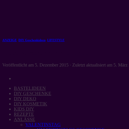
Zum
Inhalt
springen
ANZEIGE
,
DIY Geschenkideen
,
LIFESTYLE
Liebe verschenken mit Lindt
Veröffentlicht am
5. Dezember 2015
· Zuletzt aktualisiert am
5. März
BASTELIDEEN
DIY GESCHENKE
DIY DEKO
DIY KOSMETIK
KIDS DIY
REZEPTE
ANLÄSSE
VALENTINSTAG