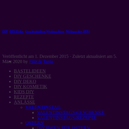
Zum
Inhalt
springen
DIY
,
DIY-Deko
,
Geschenkideen Weihnachten
,
Weihnachts-DIYs
Weihnachtliche Zimt-Duftbäumchen
Veröffentlicht am
1. Dezember 2015
· Zuletzt aktualisiert am
5.
März 2020
by
Filiz & Tanja
BASTELIDEEN
DIY GESCHENKE
DIY DEKO
DIY KOSMETIK
KIDS DIY
REZEPTE
ANLÄSSE
VALENTINSTAG
VALENTINSTAGS-GESCHENKE
VALENTINSTAGS-REZEPTE
OSTERN
DIY IDEEN FÜR OSTERN