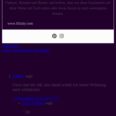
Fashion, Rezepte und Beauty und hoffen, dass wir diese Faszination auf
diese Weise mit Euch teilen oder etwas davon an euch weitergeben
können.
www.filizity.com
Lumumba
Liebe verschenken mit Lindt
8 Meinungen zu “
Weihnachtliche Zimt-
Duftbäumchen
”
Natalie
sagt:
Owei sind die süß, also damit würde ich meine Wohnung
auch schmücken.
1. Dezember 2015 um 21:17
Filiz & Tanja
sagt:
: ))))