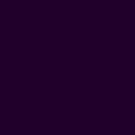
Und so stellt ihr die Zimt-Duftbäumchen her: