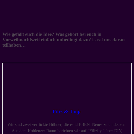
Wie gefällt euch die Idee? Was gehört bei euch in
Vorweihnachtszeit einfach unbedingt dazu? Lasst uns daran
teilhaben…
Filiz & Tanja
Wir sind zwei verrückte Hühner, die es LIEBEN, Neues zu entdecken.
Aus dem Koblenzer Raum berichten wir auf “Filizity.” über DIY,