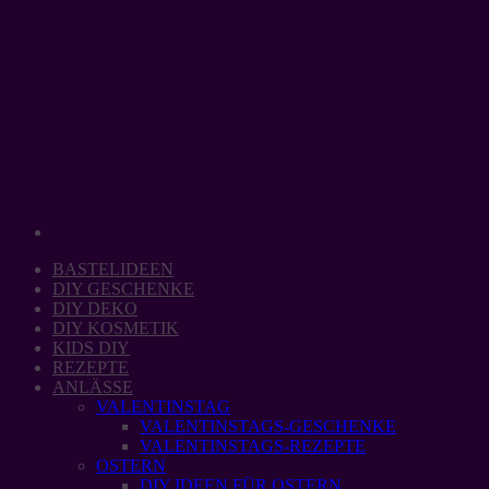
Zum
Inhalt
springen
Schlagwort-Archive:
Frühling
BASTELIDEEN
DIY GESCHENKE
DIY DEKO
DIY KOSMETIK
KIDS DIY
REZEPTE
ANLÄSSE
VALENTINSTAG
VALENTINSTAGS-GESCHENKE
VALENTINSTAGS-REZEPTE
OSTERN
DIY IDEEN FÜR OSTERN