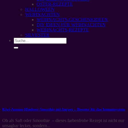
OSTER-REZEPTE
HALLOWEEN
WEIHNACHTEN
WEIHNACHTS-GESCHENKIDEEN
DIY IDEEN FÜR WEIHNACHTEN
WEIHNACHTS-REZEPTE
SILVESTER
Kiwi-Ananas-Himbeer-Smoothie mit Ingwer – Booster für das Immunsystem
Ob als Saft oder Smoothie – dieses farbenfrohe Rezept ist nicht nur
unsagbar lecker, sondern...