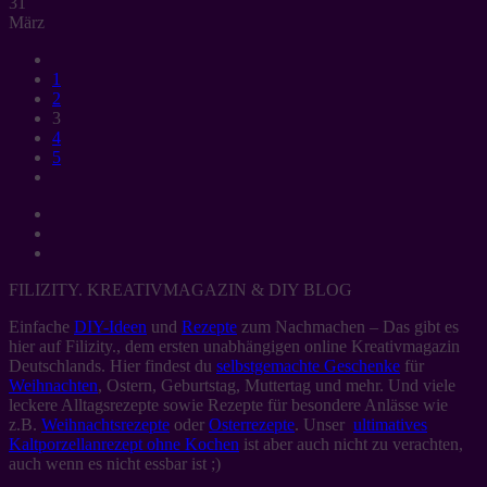
31
März
1
2
3
4
5
FILIZITY. KREATIVMAGAZIN & DIY BLOG
Einfache
DIY-Ideen
und
Rezepte
zum Nachmachen – Das gibt es
hier auf Filizity., dem ersten unabhängigen online Kreativmagazin
Deutschlands. Hier findest du
selbstgemachte Geschenke
für
Weihnachten
, Ostern, Geburtstag, Muttertag und mehr. Und viele
leckere Alltagsrezepte sowie Rezepte für besondere Anlässe wie
z.B.
Weihnachtsrezepte
oder
Osterrezepte
. Unser
ultimatives
Kaltporzellanrezept ohne Kochen
ist aber auch nicht zu verachten,
auch wenn es nicht essbar ist ;)