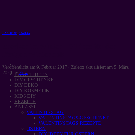
Zum
Inhalt
springen
FASHION
,
Outfits
Sneaker im Winter – 5 Tipps für den
lässigen Winterlook
Veröffentlicht am
9. Februar 2017
· Zuletzt aktualisiert am
5. März
2020
by
Filiz
BASTELIDEEN
DIY GESCHENKE
DIY DEKO
DIY KOSMETIK
KIDS DIY
REZEPTE
ANLÄSSE
VALENTINSTAG
VALENTINSTAGS-GESCHENKE
VALENTINSTAGS-REZEPTE
OSTERN
DIY IDEEN FÜR OSTERN