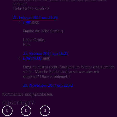
bequem!
Liebe Grüße Sarah <3
21. Februar 2017 um 21:26
Filiz
sagt:
Danke dir, liebe Sarah :)
Liebe Grüße,
Filiz
25. Februar 2017 um 16:25
Ediyemade
sagt:
Omg du hast ja recht! Sneakers im Winter sind ziemlich
schön. Manche Stiefel sind so schwer aber mit
sneakers? Ohne Probleme!!!
28. November 2017 um 22:02
Kommentare sind geschlossen.
FOLGE FILIZITY.