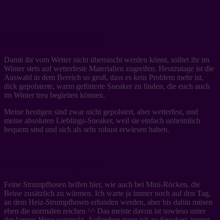
#2 Wetterfest und gut gefüttert
Damit ihr vom Wetter nicht überrascht werden könnt, solltet ihr im
Winter stets auf wetterfeste Materialien zugreifen. Heutzutage ist die
Auswahl in dem Bereich so groß, dass es kein Problem mehr ist,
dick gepolsterte, warm gefütterte Sneaker zu finden, die euch auch
im Winter treu begleiten können.
Meine heutigen sind zwar nicht gepolstert, aber wetterfest, und
meine absoluten Lieblings-Sneaker, weil sie einfach unheimlich
bequem sind und sich als sehr robust erwiesen haben.
#3 Socken und Strumpfhosen
Feine Strumpfhosen helfen hier, wie auch bei Mini-Röcken, die
Beine zusätzlich zu wärmen. Ich warte ja immer noch auf den Tag,
an dem Heiz-Strumpfhosen erfunden werden, aber bis dahin müsen
eben die normalen reichen ^^ Das meiste davon ist sowieso unter
der langen Hose versteckt. Außerdem trage ich zu Sneakers immer