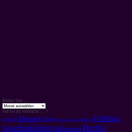
Bisher hier…
Bisher
hier…
Suchst du vielleicht … ?
Frühling
Dessert
Drinks
Events
#DBVDH
Druckvorlagen
Herbst
Geschenkideen
Halloween