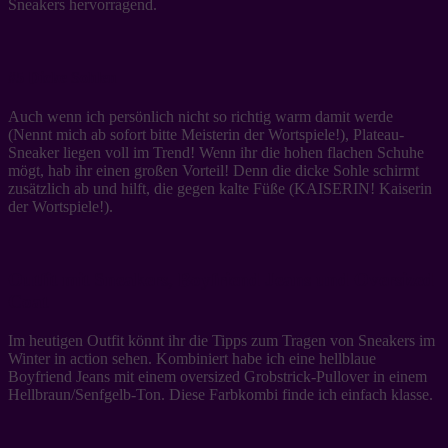
Sneakers hervorragend.
#5 Dicke Sohlen
Auch wenn ich persönlich nicht so richtig warm damit werde
(Nennt mich ab sofort bitte Meisterin der Wortspiele!), Plateau-
Sneaker liegen voll im Trend! Wenn ihr die hohen flachen Schuhe
mögt, hab ihr einen großen Vorteil! Denn die dicke Sohle schirmt
zusätzlich ab und hilft, die gegen kalte Füße (KAISERIN! Kaiserin
der Wortspiele!).
Outfit mit Sneakers, Boyfriend Jeans und Oversized
Coat
Im heutigen Outfit könnt ihr die Tipps zum Tragen von Sneakers im
Winter in action sehen. Kombiniert habe ich eine hellblaue
Boyfriend Jeans mit einem oversized Grobstrick-Pullover in einem
Hellbraun/Senfgelb-Ton. Diese Farbkombi finde ich einfach klasse.