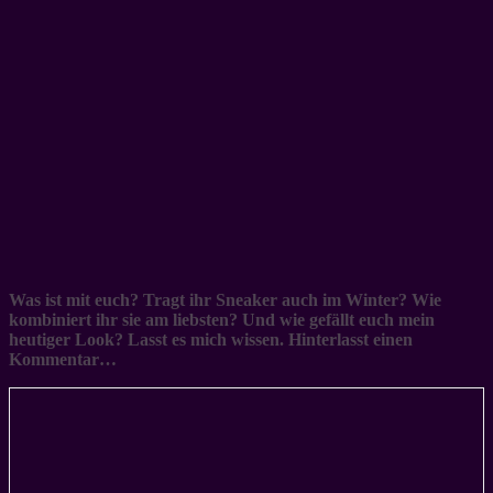
Was ist mit euch? Tragt ihr Sneaker auch im Winter? Wie
kombiniert ihr sie am liebsten? Und wie gefällt euch mein
heutiger Look? Lasst es mich wissen. Hinterlasst einen
Kommentar…