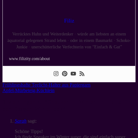
Filiz
Verrücktes Huhn und Weiterdenker · würde am liebsten an einem
äquatorial gelegenen Strand leben · oder in einem Baumarkt · Schoko-
Junkie · unerschütterliche Verfechterin von “Einfach & Gut”
www.filizity.com/about
Frühlingshafte Teelicht-Halter aus Papiergarn
Apfel-Mürbeteig-Küchlein
3 Meinungen zu “
Sneaker im Winter – 5 Tipps für
den lässigen Winterlook
”
Sarah
sagt:
Schöne Tipps!
Ich finde Sneaker im Winter super, die sind einfach super