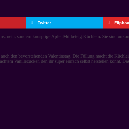
Twitter
Flipbo
eins, nein, sondern knusprige Apfel-Mürbeteig-Küchlein. Sie sind unkom
 auch den bevorstehenden Valentinstag. Die Füllung macht die Küchlein 
chtem Vanillezucker, den ihr super einfach selbst herstellen könnt. Das