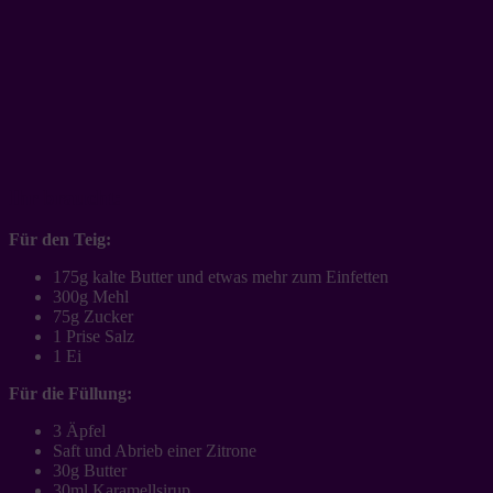
Ihr braucht:
Für den Teig:
175g kalte Butter und etwas mehr zum Einfetten
300g Mehl
75g Zucker
1 Prise Salz
1 Ei
Für die Füllung:
3 Äpfel
Saft und Abrieb einer Zitrone
30g Butter
30ml Karamellsirup