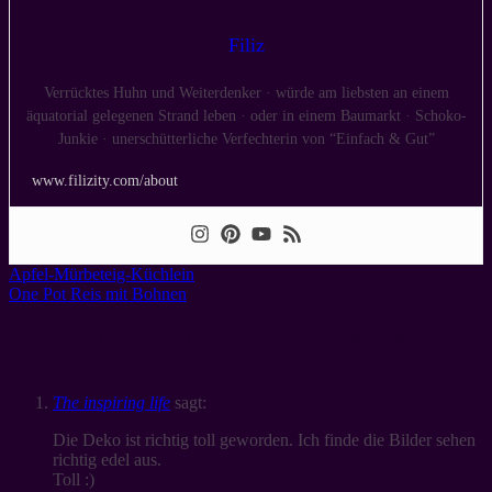
Filiz
Verrücktes Huhn und Weiterdenker · würde am liebsten an einem
äquatorial gelegenen Strand leben · oder in einem Baumarkt · Schoko-
Junkie · unerschütterliche Verfechterin von “Einfach & Gut”
www.filizity.com/about
Apfel-Mürbeteig-Küchlein
One Pot Reis mit Bohnen
10 Meinungen zu “
3D Cut-out-Bilder Monstera und
Palmenblatt
”
The inspiring life
sagt:
Die Deko ist richtig toll geworden. Ich finde die Bilder sehen
richtig edel aus.
Toll :)