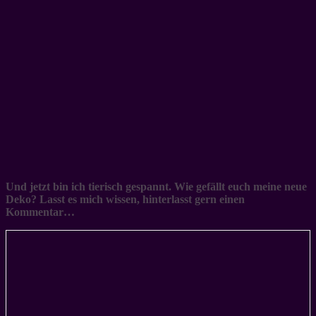
Und jetzt bin ich tierisch gespannt. Wie gefällt euch meine neue
Deko? Lasst es mich wissen, hinterlasst gern einen
Kommentar…