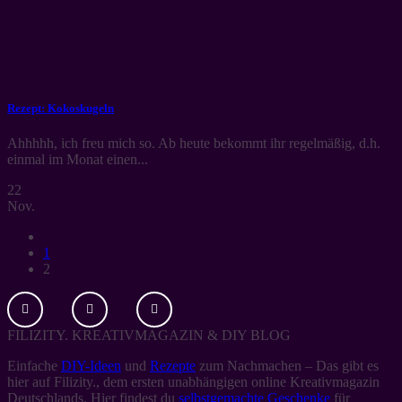
Rezept: Kokoskugeln
Ahhhhh, ich freu mich so. Ab heute bekommt ihr regelmäßig, d.h.
einmal im Monat einen...
22
Nov.
1
2
FILIZITY. KREATIVMAGAZIN & DIY BLOG
Einfache
DIY-Ideen
und
Rezepte
zum Nachmachen – Das gibt es
hier auf Filizity., dem ersten unabhängigen online Kreativmagazin
Deutschlands. Hier findest du
selbstgemachte Geschenke
für