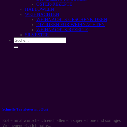
OSTER-REZEPTE
HALLOWEEN
WEIHNACHTEN
WEIHNACHTS-GESCHENKIDEEN
DIY IDEEN FÜR WEIHNACHTEN
WEIHNACHTS-REZEPTE
SILVESTER
Schnelle Tartelettes mit Obst
Erst einmal wünsche ich euch allen ein super schöne und sonniges
Wochenende! :) Ich hoffe...