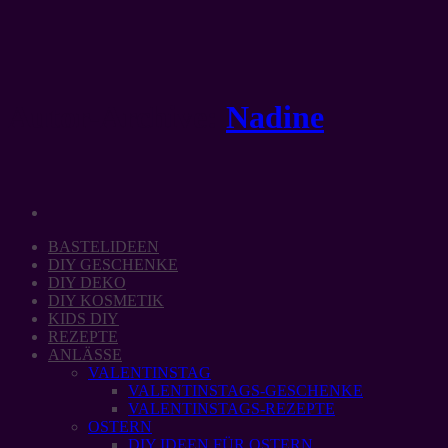
Zum
Inhalt
springen
Autor-Archive:
Nadine
BASTELIDEEN
DIY GESCHENKE
DIY DEKO
DIY KOSMETIK
KIDS DIY
REZEPTE
ANLÄSSE
VALENTINSTAG
VALENTINSTAGS-GESCHENKE
VALENTINSTAGS-REZEPTE
OSTERN
DIY IDEEN FÜR OSTERN