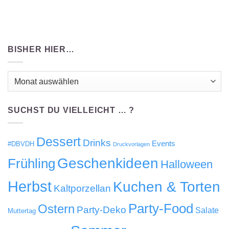
BISHER HIER…
Bisher
hier…
SUCHST DU VIELLEICHT … ?
Dessert
Drinks
Events
#DBVDH
Druckvorlagen
Geschenkideen
Frühling
Halloween
Herbst
Kuchen & Torten
Kaltporzellan
Party-Food
Ostern
Party-Deko
Salate
Muttertag