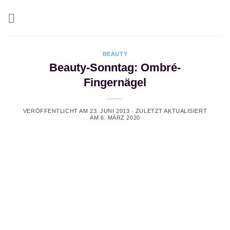
Zum
Inhalt
springen
BEAUTY
Beauty-Sonntag: Ombré-
Fingernägel
VERÖFFENTLICHT AM
23. JUNI 2013
· ZULETZT AKTUALISIERT
AM
6. MÄRZ 2020