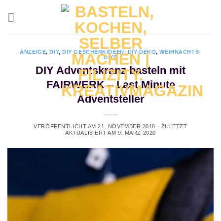
Zum
Inhalt
springen
ANZEIGE
,
DIY
,
DIY GESCHENKIDEEN
,
DIY-DEKO
,
WEIHNACHTS-
DIYS
DIY Adventskranz basteln mit
FAIRWERK – Last Minute
Adventsteller
VERÖFFENTLICHT AM
21. NOVEMBER 2018
· ZULETZT
AKTUALISIERT AM
9. MÄRZ 2020