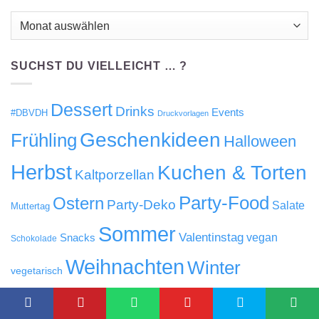
Bisher
hier…
SUCHST DU VIELLEICHT … ?
Dessert
Drinks
Events
#DBVDH
Druckvorlagen
Geschenkideen
Frühling
Halloween
Herbst
Kuchen & Torten
Kaltporzellan
Party-Food
Ostern
Party-Deko
Salate
Muttertag
Sommer
Valentinstag
Snacks
vegan
Schokolade
Weihnachten
Winter
vegetarisch
UNSERE LIEBLINGE