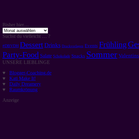
Bisher hier…
Bisher
hier…
Suchst du vielleicht … ?
Ge
Frühling
Dessert
Drinks
Events
#DBVDH
Druckvorlagen
Sommer
Party-Food
Valentins
Salate
Snacks
Schokolade
UNSERE LIEBLINGE
♥
Blogger-Coaching.de
♥
Kati Make It!
♥
Daily Dreamery
♥
Raumkrönung
Anzeige