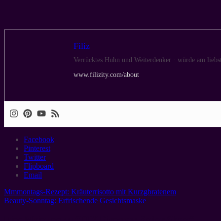
Filiz
Verrücktes Huhn und Weiterdenker · würde am liebst
www.filizity.com/about
Facebook
Pinterest
Twitter
Flipboard
Email
Mmmontags-Rezept: Kräuterrisotto mit Kurzgbratenem
Beauty-Sonntag: Erfrischende Gesichtsmaske
Eine Meinung zu “
DIY-Dienstag: Sailor-Shoes
”