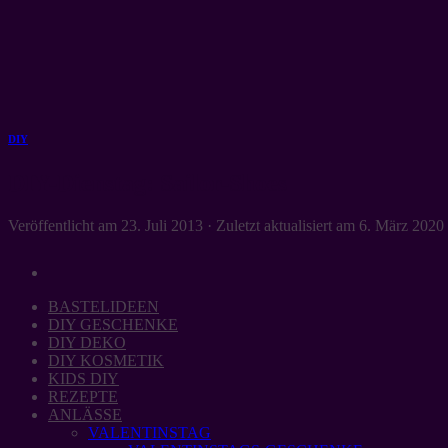
Zum
Inhalt
springen
DIY
DIY-Dienstag: Sailor-Shoes
Veröffentlicht am
23. Juli 2013
· Zuletzt aktualisiert am
6. März 2020
BASTELIDEEN
DIY GESCHENKE
DIY DEKO
DIY KOSMETIK
KIDS DIY
REZEPTE
ANLÄSSE
VALENTINSTAG