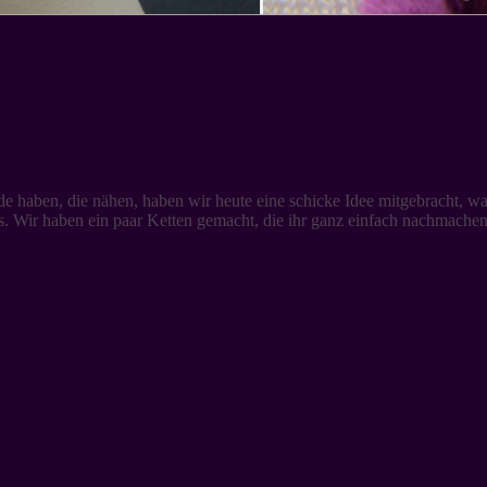
e haben, die nähen, haben wir heute eine schicke Idee mitgebracht, was 
. Wir haben ein paar Ketten gemacht, die ihr ganz einfach nachmachen