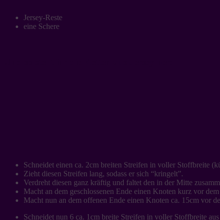
Jersey-Reste
eine Schere
Und so stellt ihr die Ketten aus Jersey her:
Schneidet einen ca. 2cm breiten Streifen in voller Stoffbreite 
Zieht diesen Streifen lang, sodass er sich “kringelt”.
Verdreht diesen ganz kräftig und faltet den in der Mitte zusa
Macht an dem geschlossenen Ende einen Knoten kurz vor dem E
Macht nun an dem offenen Ende einen Knoten ca. 15cm vor dem 
Schneidet nun 6 ca. 1cm breite Streifen in voller Stoffbreite aus