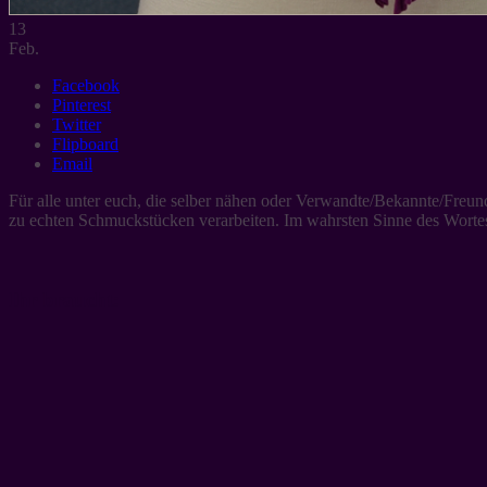
13
Feb.
Facebook
Pinterest
Twitter
Flipboard
Email
Für alle unter euch, die selber nähen oder Verwandte/Bekannte/Freund
zu echten Schmuckstücken verarbeiten. Im wahrsten Sinne des Wortes
Ihr braucht: