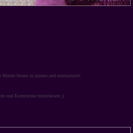
as Muster besser zu planen und umzusetzen!
 hin und Kommentar hinterlassen ;)