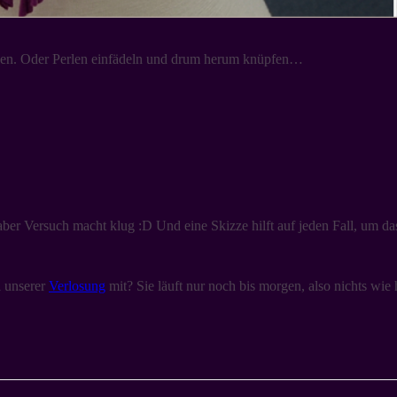
ben. Oder Perlen einfädeln und drum herum knüpfen…
ber Versuch macht klug :D Und eine Skizze hilft auf jeden Fall, um d
 unserer
Verlosung
mit? Sie läuft nur noch bis morgen, also nichts wie