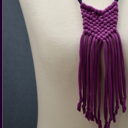
WEIHNACHTEN
WEIHNACHTS-GESCHENKIDEEN
DIY IDEEN FÜR WEIHNACHTEN
WEIHNACHTS-REZEPTE
SILVESTER