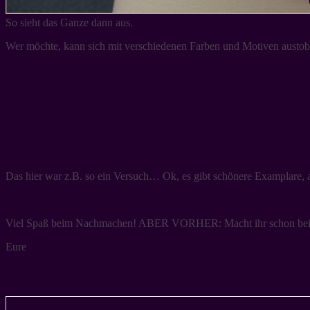
So sieht das Ganze dann aus.
Wer möchte, kann sich mit verschiedenen Farben und Motiven austo
Das hier war z.B. so ein Versuch… Ok, es gibt schönere Examplare, a
Viel Spaß beim Nachmachen! ABER VORHER: Macht ihr schon bei
Eure
Filiz & Tanja