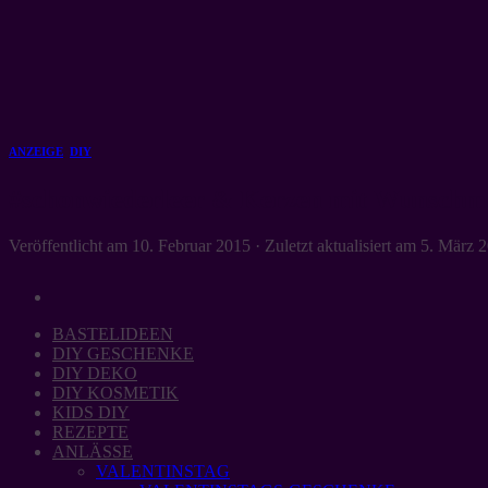
Zum
Inhalt
springen
ANZEIGE
,
DIY
#schonwiederleer & Kerzen mit Wunschm
Veröffentlicht am
10. Februar 2015
· Zuletzt aktualisiert am
5. März 
BASTELIDEEN
DIY GESCHENKE
DIY DEKO
DIY KOSMETIK
KIDS DIY
REZEPTE
ANLÄSSE
VALENTINSTAG