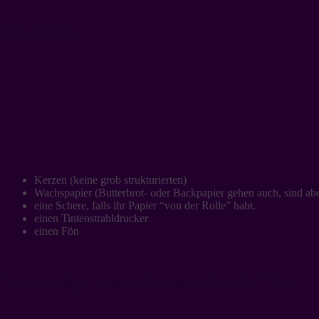
Ihr braucht:
Kerzen (keine grob strukturierten)
Wachspapier (Butterbrot- oder Backpapier gehen auch, sind aber
eine Schere, falls ihr Papier “von der Rolle” habt.
einen Tintenstrahldrucker
einen Fön
Und so bringt ihr euer Wunschmotiv auf die Kerzen: