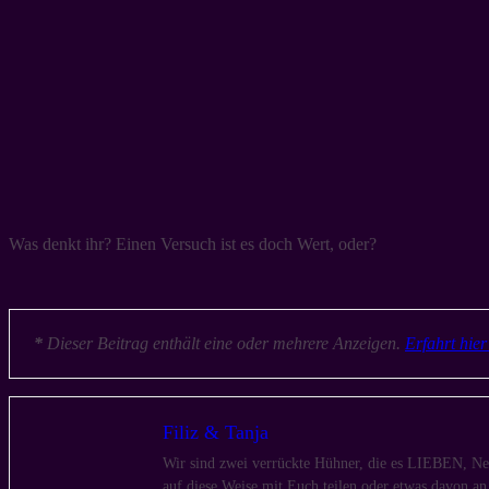
Was denkt ihr? Einen Versuch ist es doch Wert, oder?
*
Dieser Beitrag enthält eine oder mehrere Anzeigen.
Erfahrt hie
Filiz & Tanja
Wir sind zwei verrückte Hühner, die es LIEBEN, Neu
auf diese Weise mit Euch teilen oder etwas davon a