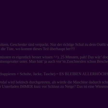
en, Geschenke sind verpackt. Nur der richtige Schal zu dem Outfit will
 die Tüte, wo kommt dieses Teil überhaupt her?!!
 müssten es eigentlich besser wissen ^^). 25 Minuten, pah! Das wär’ do
hinengeratter unter. Man hätt’ ja auch vor’m Zuschneiden schon Besch
n + Schal drappieren + Schuhe, Jacke, Tasche) = ES BLEIBEN A
dal wird hektisch durchgetreten, als würde die Maschine dadurch schne
nterfaden IMMER kurz vor Schluss zu Neige? Das ist eine Wissenschaft