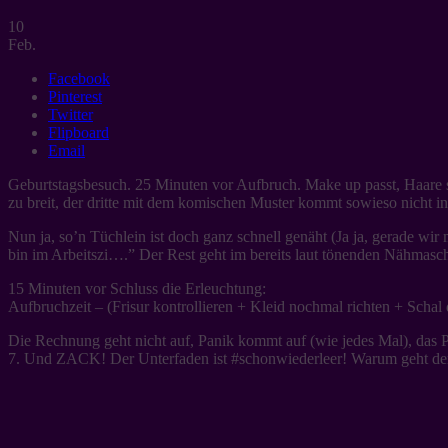
10
Feb.
Facebook
Pinterest
Twitter
Flipboard
Email
Geburtstagsbesuch. 25 Minuten vor Aufbruch. Make up passt, Haare sitz
zu breit, der dritte mit dem komischen Muster kommt sowieso nicht in
Nun ja, so’n Tüchlein ist doch ganz schnell genäht (Ja ja, gerade wir
bin im Arbeitszi….” Der Rest geht im bereits laut tönenden Nähmasc
15 Minuten vor Schluss die Erleuchtung:
Aufbruchzeit – (Frisur kontrollieren + Kleid nochmal richte
Die Rechnung geht nicht auf, Panik kommt auf (wie jedes Mal), das Pe
7. Und ZACK! Der Unterfaden ist #schonwiederleer! Warum geht der U