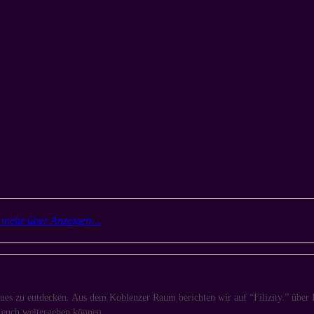
r mehr über Anzeigen…
es zu entdecken. Aus dem Koblenzer Raum berichten wir auf “Filizity.” über D
n euch weitergeben können.