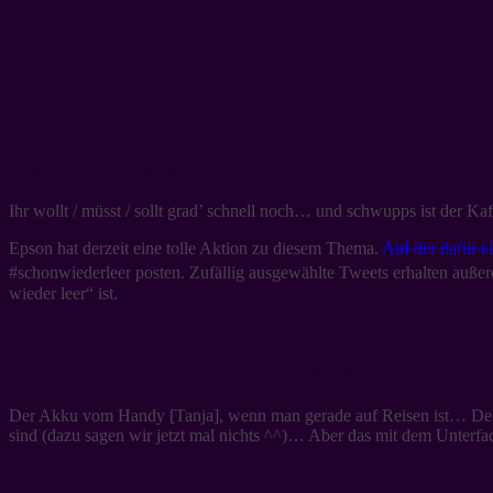
Kennt ihr das auch?
Ihr wollt / müsst / sollt grad’ schnell noch… und schwupps ist der 
Epson hat derzeit eine tolle Aktion zu diesem Thema.
Auf der dafür e
#schonwiederleer posten. Zufällig ausgewählte Tweets erhalten auße
wieder leer“ ist.
Wir haben immer wieder solche Situationen
Der Akku vom Handy [Tanja], wenn man gerade auf Reisen ist… Der
sind (dazu sagen wir jetzt mal nichts ^^)… Aber das mit dem Unterfaden