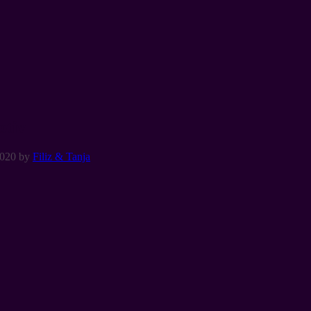
otiv
2020
by
Filiz & Tanja