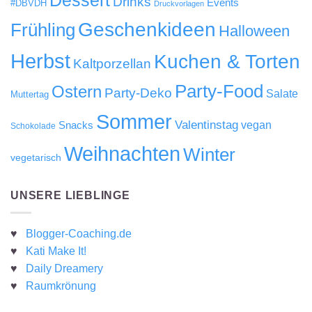
Dessert
Drinks
Events
#DBVDH
Druckvorlagen
Geschenkideen
Frühling
Halloween
Herbst
Kuchen & Torten
Kaltporzellan
Party-Food
Ostern
Party-Deko
Salate
Muttertag
Sommer
Valentinstag
Snacks
vegan
Schokolade
Weihnachten
Winter
vegetarisch
UNSERE LIEBLINGE
♥
Blogger-Coaching.de
♥
Kati Make It!
♥
Daily Dreamery
♥
Raumkrönung