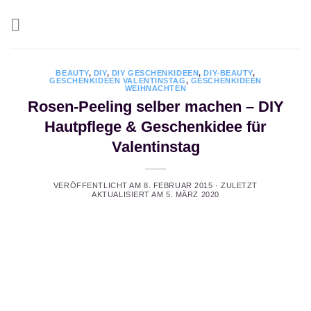
Zum
Inhalt
springen
BEAUTY
,
DIY
,
DIY GESCHENKIDEEN
,
DIY-BEAUTY
,
GESCHENKIDEEN VALENTINSTAG
,
GESCHENKIDEEN
WEIHNACHTEN
Rosen-Peeling selber machen – DIY
Hautpflege & Geschenkidee für
Valentinstag
VERÖFFENTLICHT AM
8. FEBRUAR 2015
· ZULETZT
AKTUALISIERT AM
5. MÄRZ 2020