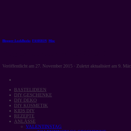
Zum
Inhalt
springen
Blogger-LookBooks
,
FASHION
,
Misc
Blogger-Lookbook Winter 2015/16
Veröffentlicht am
27. November 2015
· Zuletzt aktualisiert am
9. Mär
BASTELIDEEN
DIY GESCHENKE
DIY DEKO
DIY KOSMETIK
KIDS DIY
REZEPTE
ANLÄSSE
VALENTINSTAG