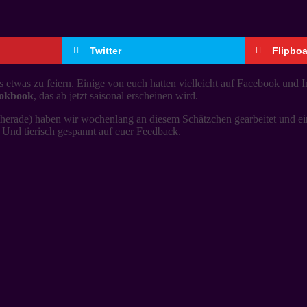
Twitter
Flipbo
s etwas zu feiern. Einige von euch hatten vielleicht auf Facebook und 
ookbook
, das ab jetzt saisonal erscheinen wird.
herade) haben wir wochenlang an diesem Schätzchen gearbeitet und eini
! Und tierisch gespannt auf euer Feedback.